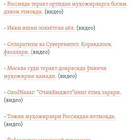
-
Россияда теракт ортидан муҳожирларга босим
давом этмоқда.
(видео)
-
Икки ишни эплаётган аёл.
(видео)
-
Сепаратизм ва Суверенитет. Қорақалпоқ
фаоллари. (
видео)
-
Москва суди теракт доирасида ўнинчи
муҳожирни қамади.
(видео)
-
OzodNazar: “ОчиқБюджет”нинг ёпиқ зарари.
(видео)
-
Тожик муҳожирлари Россиядан кетмоқда.
(видео)