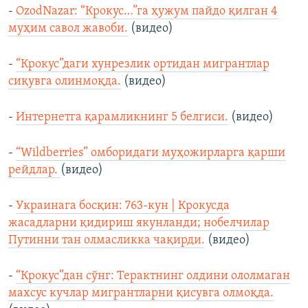
-
OzodNazar: “Крокус…”га ҳужум пайдо қилган 4
муҳим савол жавоби.
(видео)
-
“Крокус”даги хунрезлик ортидан мигрантлар
сиқувга олинмоқда.
(видео)
-
Интернетга қарамликнинг 5 белгиси.
(видео)
-
“Wildberries” омборидаги муҳожирларга қарши
рейдлар.
(видео)
-
Украинага босқин: 763-кун | Крокусда
жасадларни қидириш якунланди; нобелчилар
Путинни тан олмасликка чақирди.
(видео)
-
“Крокус”дан сўнг: Терактнинг олдини ололмаган
махсус кучлар мигрантларни қисувга олмоқда.