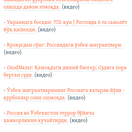
олишда давом этмоқда.
(видео)
-
Украинага босқин: 772-кун | Ростовда 6 та самолёт
йўқ қилинди.
(видео)
-
Крокусдан сўнг: Россиядаги ўзбек мигрантлари.
(видео)
-
OzodNazar: Қамоқдаги диний блогер; Судяга пора
берган судя.
(видео)
-
Ўзбек мигрантларининг Россияга хатарли йўли -
қурбонлар сони ошмоқда.
(видео)
-
Россия ва Ўзбекистон террор бўйича
ҳамкорликни кучайтирди.
(видео)