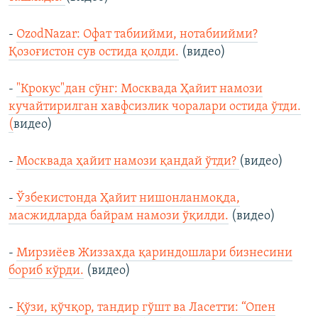
-
OzodNazar: Офат табиийми, нотабиийми?
Қозоғистон сув остида қолди.
(видео)
-
"Крокус"дан сўнг: Москвада Ҳайит намози
кучайтирилган хавфсизлик чоралари остида ўтди.
(
видео)
-
Москвада ҳайит намози қандай ўтди?
(видео)
-
Ўзбекистонда Ҳайит нишонланмоқда,
масжидларда байрам намози ўқилди.
(видео)
-
Мирзиёев Жиззахда қариндошлари бизнесини
бориб кўрди.
(видео)
-
Қўзи, қўчқор, тандир гўшт ва Ласетти: “Опен