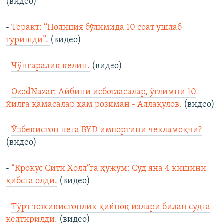
(видео)
-
Теракт: “Полиция бўлимида 10 соат ушлаб
туришди”.
(видео)
-
Чўнғаралик келин.
(видео)
-
OzodNazar: Айбини исботласалар, ўғлимни 10
йилга қамасалар ҳам розиман - Аллақулов.
(видео)
-
Ўзбекистон нега BYD импортини чекламоқчи?
(видео)
-
“Крокус Сити Холл”га ҳужум: Суд яна 4 кишини
ҳибсга олди.
(видео)
-
Тўрт тожикистонлик қийноқ излари билан судга
келтирилди.
(видео)