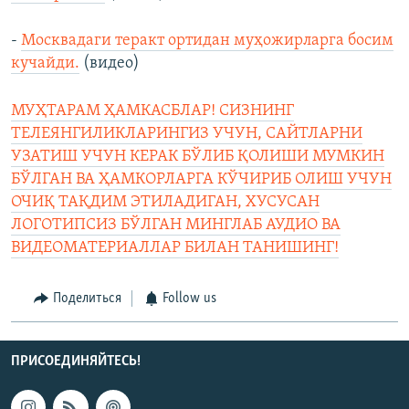
-
Москвадаги теракт ортидан муҳожирларга босим
кучайди.
(видео)
МУҲТАРАМ ҲАМКАСБЛАР! СИЗНИНГ
ТЕЛЕЯНГИЛИКЛАРИНГИЗ УЧУН, САЙТЛАРНИ
УЗАТИШ УЧУН КЕРАК БЎЛИБ ҚОЛИШИ МУМКИН
БЎЛГАН ВА ҲАМКОРЛАРГА КЎЧИРИБ ОЛИШ УЧУН
ОЧИҚ ТАҚДИМ ЭТИЛАДИГАН, ХУСУСАН
ЛОГОТИПСИЗ БЎЛГАН МИНГЛАБ АУДИО ВА
ВИДЕОМАТЕРИАЛЛАР БИЛАН ТАНИШИНГ!
Поделиться
Follow us
ПРИСОЕДИНЯЙТЕСЬ!