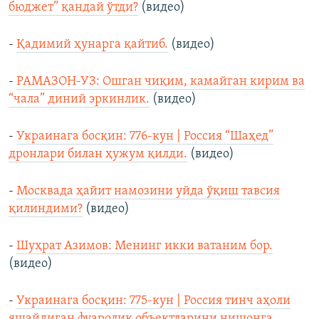
бюджет” қандай ўтди?
(видео)
-
Қадимий ҳунарга қайтиб.
(видео)
-
РАМАЗОН-УЗ: Ошган чиқим, камайган кирим ва
“чала” диний эркинлик.
(видео)
-
Украинага босқин: 776-кун | Россия “Шаҳед”
дронлари билан ҳужум қилди.
(видео)
-
Москвада ҳайит намозини уйда ўқиш тавсия
қилиндими?
(видео)
-
Шуҳрат Азимов: Менинг икки ватаним бор.
(видео)
-
Украинага босқин: 775-кун | Россия тинч аҳоли
яшайдиган фуаролик объектларини нишонга