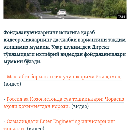
Фойдаланувчиларнинг истагига қараб
видеороликларнинг дастлабки вариантини тақдим
этишимиз мумкин. Улар шунингдек Директ
тўпламидаги ихтиёрий видеодан фойдаланишлари
мумкин бўлади.
-
Мактабга бормаганлик учун жарима ёки қамоқ.
(видео)
-
Россия ва Қозоғистонда сув тошқинлари: Чорасиз
аҳоли ҳокимиятдан норози.
(видео)
-
Олмалиқдаги Enter Engineering ишчилари иш
ташлади.
(видео)