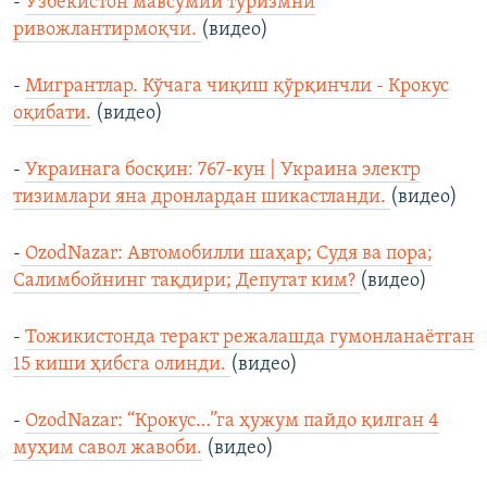
-
Ўзбекистон мавсумий туризмни
ривожлантирмоқчи.
(видео)
-
Мигрантлар. Кўчага чиқиш қўрқинчли - Крокус
оқибати.
(видео)
-
Украинага босқин: 767-кун | Украина электр
тизимлари яна дронлардан шикастланди.
(видео)
-
OzodNazar: Автомобилли шаҳар; Судя ва пора;
Салимбойнинг тақдири; Депутат ким?
(видео)
-
Тожикистонда теракт режалашда гумонланаётган
15 киши ҳибсга олинди.
(видео)
-
OzodNazar: “Крокус…”га ҳужум пайдо қилган 4
муҳим савол жавоби.
(видео)