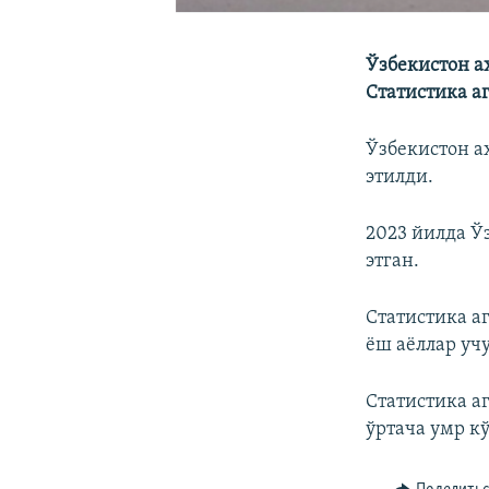
Ўзбекистон а
Статистика а
Ўзбекистон а
этилди.
2023 йилда Ў
этган.
Статистика а
ёш аёллар учу
Статистика а
ўртача умр к