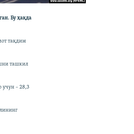
ан. Бу ҳақда
мот тақдим
ёшни ташкил
 учун – 28,3
олининг