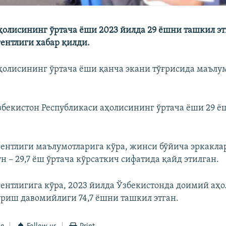
ҳолисининг ўртача ёши 2023 йилда 29 ёшни ташкил этг
гентлиги хабар қилди.
ҳолисининг ўртача ёши қанча экани тўғрисида маълу
збекистон Республикаси аҳолисининг ўртача ёши 29 
гентлиги маълумотларига кўра, жинси бўйича эркаклар
н – 29,7 ёш ўртача кўрсаткич сифатида қайд этилган.
гентлигига кўра, 2023 йилда Ўзбекистонда доимий аҳ
ўриш давомийлиги 74,7 ёшни ташкил этган.