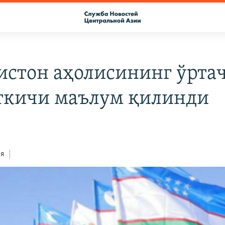
истон аҳолисининг ўрта
ткичи маълум қилинди
ся