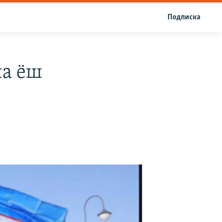
Подписка
ча ёш