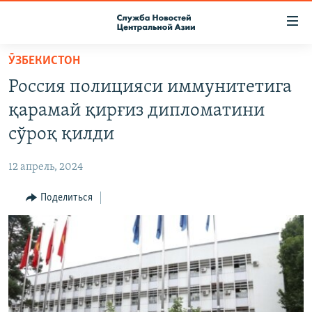
Ссылки
доступа
Вернуться
ӮЗБЕКИСТОН
к
О ПРОЕКТЕ
Россия полицияси иммунитетига
основному
ПОДПИСКА
содержанию
қарамай қирғиз дипломатини
КОНТАКТЫ
Вернутся
сўроқ қилди
к
RFE/RL ДИРЕКТ
главной
12 апрель, 2024
НАСТОЯЩЕЕ ВРЕМЯ
навигации
Вернутся
Поделиться
МИГРАНТ МЕДИА
к
поиску