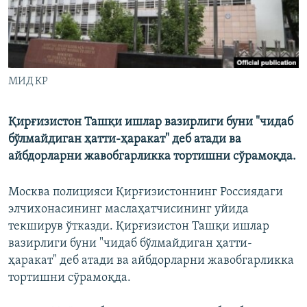
МИД КР
Қирғизистон Ташқи ишлар вазирлиги буни "чидаб
бўлмайдиган ҳатти-ҳаракат" деб атади ва
айбдорларни жавобгарликка тортишни сўрамоқда.
Москва полицияси Қирғизистоннинг Россиядаги
элчихонасининг маслаҳатчисининг уйида
текширув ўтказди. Қирғизистон Ташқи ишлар
вазирлиги буни "чидаб бўлмайдиган ҳатти-
ҳаракат" деб атади ва айбдорларни жавобгарликка
тортишни сўрамоқда.