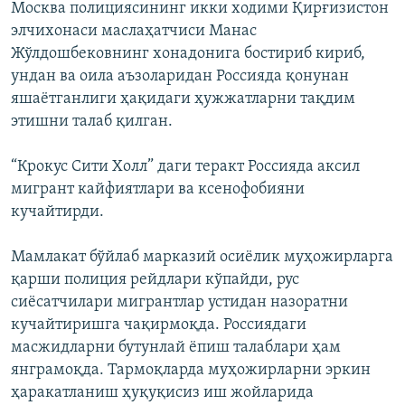
Москва полициясининг икки ходими Қирғизистон
элчихонаси маслаҳатчиси Манас
Жўлдошбековнинг хонадонига бостириб кириб,
ундан ва оила аъзоларидан Россияда қонунан
яшаётганлиги ҳақидаги ҳужжатларни тақдим
этишни талаб қилган.
“Крокус Сити Холл” даги теракт Россияда аксил
мигрант кайфиятлари ва ксенофобияни
кучайтирди.
Мамлакат бўйлаб марказий осиёлик муҳожирларга
қарши полиция рейдлари кўпайди, рус
сиёсатчилари мигрантлар устидан назоратни
кучайтиришга чақирмоқда. Россиядаги
масжидларни бутунлай ёпиш талаблари ҳам
янграмоқда. Тармоқларда муҳожирларни эркин
ҳаракатланиш ҳуқуқисиз иш жойларида