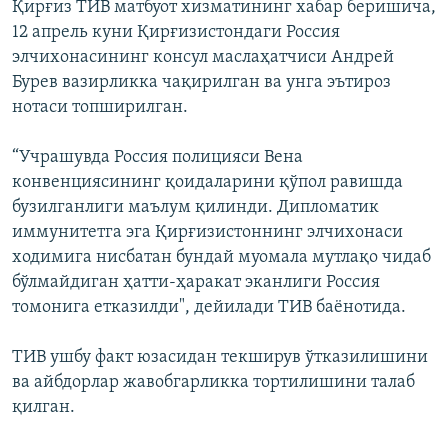
Қирғиз ТИВ матбуот хизматининг хабар беришича,
12 апрель куни Қирғизистондаги Россия
элчихонасининг консул маслаҳатчиси Андрей
Бурев вазирликка чақирилган ва унга эътироз
нотаси топширилган.
“Учрашувда Россия полицияси Вена
конвенциясининг қоидаларини қўпол равишда
бузилганлиги маълум қилинди. Дипломатик
иммунитетга эга Қирғизистоннинг элчихонаси
ходимига нисбатан бундай муомала мутлақо чидаб
бўлмайдиган ҳатти-ҳаракат эканлиги Россия
томонига етказилди", дейилади ТИВ баёнотида.
ТИВ ушбу факт юзасидан текширув ўтказилишини
ва айбдорлар жавобгарликка тортилишини талаб
қилган.