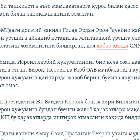
би ташкилотга аъзо мамлакатларга қурол билан қасос
ари билан тақиқланганини эслатган.
МТдаги доимий вакили Гилад Эрдан Эрон “дунёни қа
он урушига айланиб кетадиган минтақавий урушга ол
тўхтатиш лозимлигини билдирган, дея
хабар қилди
CNN
мида Исроил ҳарбий ҳукуматининг бир неча соат дав
ига етган. Бироқ, Исроил ва Ғарб ОАВ манбаларига кў
рон ҳужумига қай тарзда жавоб бериш бўйича якуний
ан эмас.
 президенти Жо Байден Исроил бош вазири Бинямин
рон ҳужумига бундан буёнги жавоб ҳаракатлари мақс
АҚШ бу ҳаракатларда иштирок этмаслиги ҳақида билди
Тдаги вакили Амир Саид Ираваний Теҳрон ўзини муд