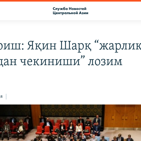
риш: Яқин Шарқ “жарли
дан чекиниши” лозим
ся