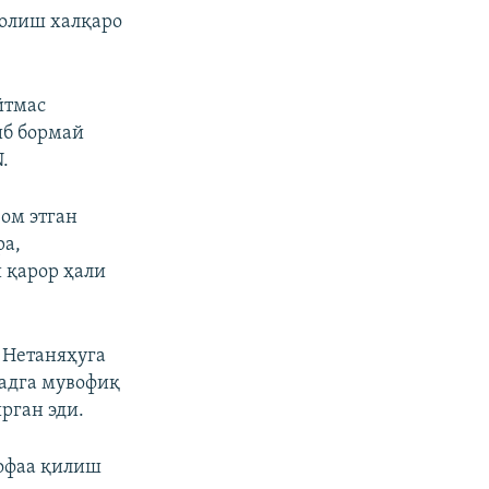
 олиш халқаро
йтмас
иб бормай
.
ом этган
ра,
 қарор ҳали
 Нетаняҳуга
адга мувофиқ
рган эди.
офаа қилиш