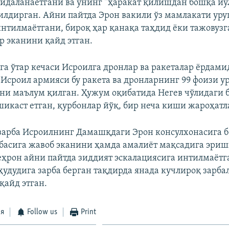
йдаланаётгани ва унинг “ҳаракат қилишдан бошқа йў
илдирган. Айни пайтда Эрон вакили ўз мамлакати уру
интилмаётгани, бироқ ҳар қанақа таҳдид ёки тажовузг
р эканини қайд этган.
лга ўтар кечаси Исроилга дронлар ва ракеталар ёрдами
. Исроил армияси бу ракета ва дронларнинг 99 фоизи у
и маълум қилган. Ҳужум оқибатида Негев чўлидаги 
 шикаст етган, қурбонлар йўқ, бир неча киши жароҳатл
зарба Исроилнинг Дамашқдаги Эрон консулхонасига 
басига жавоб эканини ҳамда амалиёт мақсадига эри
еҳрон айни пайтда зиддият эскалациясига интилмаётг
ҳудудига зарба берган тақдирда янада кучлироқ зарба
қайд этган.
ся
Follow us
Print