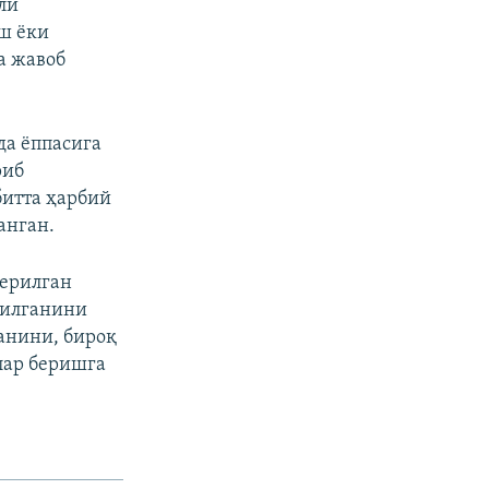
ли
ш ёки
а жавоб
да ёппасига
риб
битта ҳарбий
анган.
берилган
шилганини
анини, бироқ
лар беришга