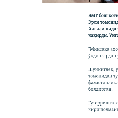
БМТ бош коти
Эрон томонид
йиғилишида ч
чақирди. Унг
“Минтақа аҳо
ўқдонлардан 
Шунингдек, у
томонидан ту
фаластинликл
билдирган.
Гутерришга к
киришолмай