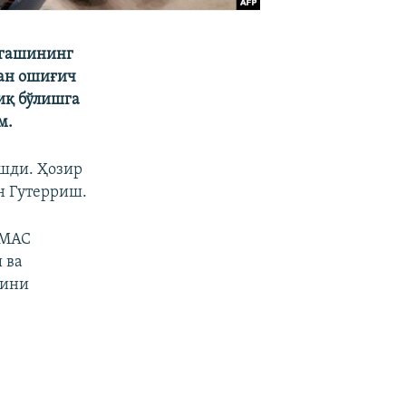
нгашининг
ан ошиғич
иқ бўлишга
м.
ашди. Ҳозир
н Гутерриш.
АМАС
 ва
гини