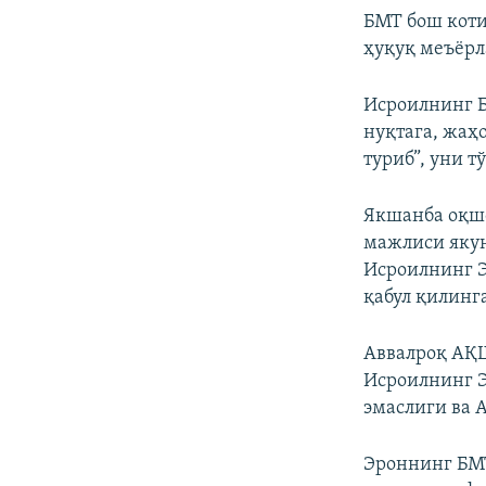
БМТ бош коти
ҳуқуқ меъёрл
Исроилнинг Б
нуқтага, жаҳ
туриб”, уни 
Якшанба оқшо
мажлиси якун
Исроилнинг Э
қабул қилинг
Аввалроқ АҚШ
Исроилнинг Э
эмаслиги ва 
Эроннинг БМ