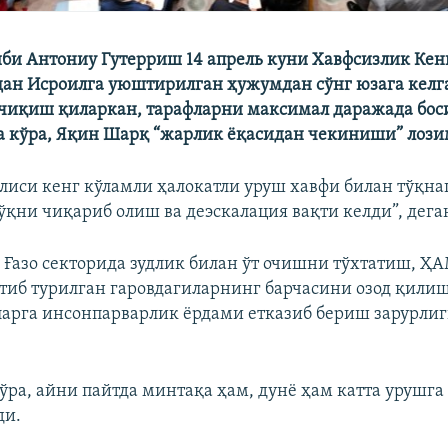
би Антониу Гутерриш 14 апрель куни Хавфсизлик Ке
ан Исроилга уюштирилган ҳужумдан сўнг юзага келг
иқиш қиларкан, тарафларни максимал даражада бос
а кўра, Яқин Шарқ “жарлик ёқасидан чекиниши” лози
лиси кенг кўламли ҳалокатли уруш хавфи билан тўқн
ўқни чиқариб олиш ва деэскалация вақти келди”, дега
 Ғазо секторида зудлик билан ўт очишни тўхтатиш, Ҳ
тиб турилган гаровдагиларнинг барчасини озод қилиш
арга инсонпарварлик ёрдами етказиб бериш зарурли
ўра, айни пайтда минтақа ҳам, дунё ҳам катта урушга
ди.