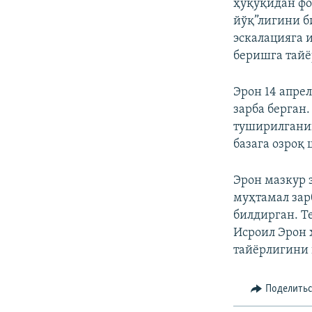
ҳуқуқидан фо
йўқ”лигини б
эскалацияга 
беришга тайё
Эрон 14 апре
зарба берган
туширилганин
базага озроқ
Эрон мазкур 
муҳтамал зар
билдирган. Т
Исроил Эрон 
тайёрлигини 
Поделить