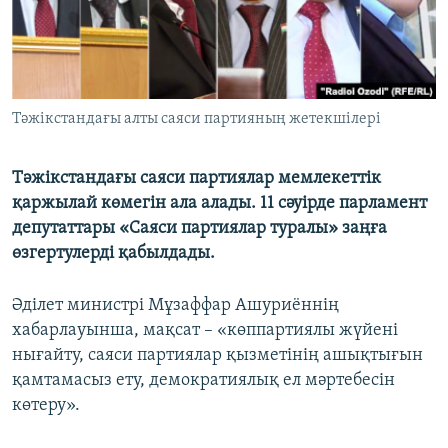
Тәжікстандағы алты саяси партияның жетекшілері
Тәжікстандағы саяси партиялар мемлекеттік
қаржылай көмегін ала алады. 11 сәуірде парламент
депутаттары «Саяси партиялар туралы» заңға
өзгертулерді қабылдады.
Әділет министрі Мұзаффар Ашуриённің
хабарлауынша, мақсат – «көппартиялы жүйені
нығайту, саяси партиялар қызметінің ашықтығын
қамтамасыз ету, демократиялық ел мәртебесін
көтеру».