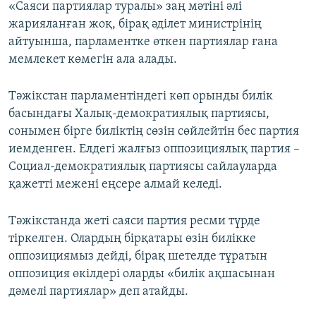
«Саяси партиялар туралы» заң мәтіні әлі
жарияланған жоқ, бірақ әділет министрінің
айтуынша, парламентке өткен партиялар ғана
мемлекет көмегін ала алады.
Тәжікстан парламентіндегі көп орынды билік
басындағы Халық-демократиялық партиясы,
сонымен бірге биліктің сөзін сөйлейтін бес партия
иемденген. Елдегі жалғыз оппозициялық партия –
Социал-демократиялық партиясы сайлауларда
қажетті межені еңсере алмай келеді.
Тәжікстанда жеті саяси партия ресми түрде
тіркелген. Олардың бірқатары өзін билікке
оппозициямыз дейді, бірақ шетелде тұратын
оппозиция өкілдері оларды «билік ақшасынан
дәмелі партиялар» деп атайды.