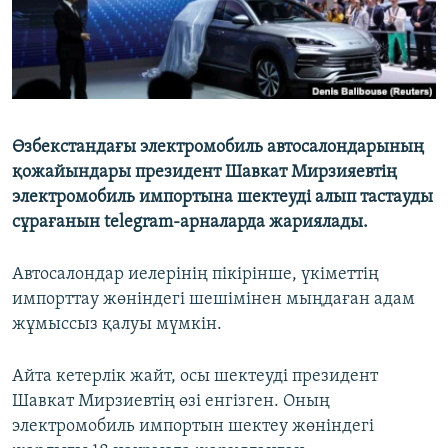
Өзбекстандағы электромобиль автосалондарының
қожайындары президент Шавкат Мирзияевтің
электромобиль импортына шектеуді алып тастауды
сұрағанын telegram-арналарда жариялады.
Автосалондар иелерінің пікірінше, үкіметтің
импорттау жөніндегі шешімінен мыңдаған адам
жұмыссыз қалуы мүмкін.
Айта кетерлік жайт, осы шектеуді президент
Шавкат Мирзиевтің өзі енгізген. Оның
электромобиль импортын шектеу жөніндегі