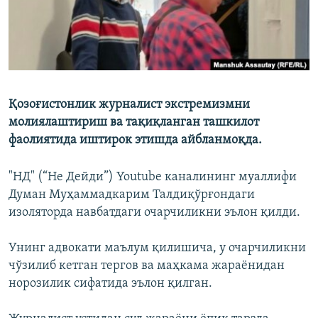
Қозоғистонлик журналист экстремизмни
молиялаштириш ва тақиқланган ташкилот
фаолиятида иштирок этишда айбланмоқда.
"НД" (“Не Дейди”) Youtube каналининг муаллифи
Думан Муҳаммадкарим Талдиқўрғондаги
изоляторда навбатдаги очарчиликни эълон қилди.
Унинг адвокати маълум қилишича, у очарчиликни
чўзилиб кетган тергов ва маҳкама жараёнидан
норозилик сифатида эълон қилган.