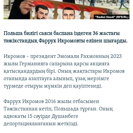
Польша билігі саяси баспана іздеген 36 жастағы
тәжікстандық Фаррух Икромовты елінен шығарды.
Икромов – президент Эмомали Рахмонның 2023
жылы Германияға сапарына қарсы акцияға
қатысқандардың бірі. Оның жақтастары Икромов
отанында азаптауға алынып, ұзақ мерзімге
түрмеде отыруы мүмкін деп қауіптенеді.
Фаррух Икромов 2016 жылы отбасымен
Тәжікстаннан кетіп, Польшада тұрған. Оның
адвокаты 15 сәуірде Душанбеге
депортацияланғанын жеткізді.