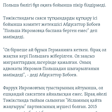
Польша билігі бұл оқиға бойынша пікір білдірмеді.
Тәжікстандағы саяси тұтқындарды құтқару ісі
бойынша комитет жетекшісі Абдусаттор Бобоев
"Польша Икромовқа баспана берген емес" деп
мәлімдеді.
"Ол бірнеше ай бұрын Германияға кеткен. бірақ ол
жақтан кері Польшаға жіберілген. Ол заңсыз
мигранттардың лагерінде қамалған. Оның
адвокаты Икромов Польшадан шығарылғанын
мәлімдеді", - деді Абдусаттор Бобоев.
Фаррух Икромовтың туыстарының айтуынша, ол
ешқандай саясатпен айналысқан емес. Бірақ әйелі
Тәжікстанда тыйым салынған "Исламның қайта
жаңғыруы" партиясының мүшесі болған. 2015