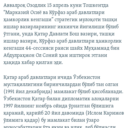
Аввалроқ Озодлик 15 апрель куни Тошкентда
“Марказий Осиё ва Кўрфаз араб давлатлари
ҳамкорлик кенгаши” стратегик мулоқоти ташқи
ишлар вазирларининг иккинчи йиғилиши бўлиб
ўтгани, унда Қатар Давлати Бош вазири, ташқи
ишлар вазири, Кўрфаз араб давлатлари ҳамкорлик
кенгаши 44-сессияси раиси шайх Муҳаммад бин
Абдулраҳмон Ол Соний ҳам иштирок этгани
ҳақида хабар қилган эди.
Қатар араб давлатлари ичида Ўзбекистон
мустақиллигини биринчилардан бўлиб тан олган
(1991 йил декабрида) мамлакат бўлиб ҳисобланади.
Ўзбекистон Қатар билан дипломатик алоқаларни
1997 йилнинг ноябрь ойида ўрнатган бўлишига
қарамай, қарийб 20 йил давомида (Ислом Каримов
ўлимига қадар) бу мамлакат билан ўзаро
муносабатларни ўта яқин ва илиқ, деб бўлмасди.