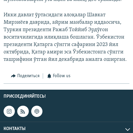
Икки давлат ўртасидаги алоқалар Шавкат
Мирзиёев даврида, айрим манбалар иддаосича,
Туркия президенти Ражаб Тоййиб Эрдўғон
воситачилигида илиқлаша бошлаган. Ўзбекистон
президенти Қатарга сўнгги сафарини 2023 йил
октябрида, Қатар амири эса Ўзбекистонга сўнгги
ташрифини ўтган йил декабрида амалга оширган.
Поделиться
Follow us
ПРИСОЕДИНЯЙТЕСЬ!
КОНТАКТЫ