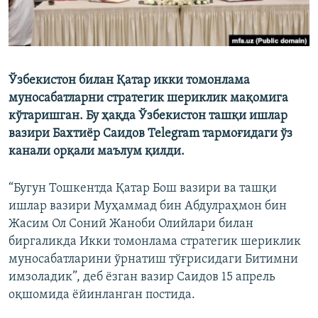
Ўзбекистон билан Қатар икки томонлама
муносабатларни стратегик шериклик мақомига
кўтаришган. Бу ҳақда Ўзбекистон ташқи ишлар
вазири Бахтиёр Саидов Telegram тармоғидаги ўз
канали орқали маълум қилди.
“Бугун Тошкентда Қатар Бош вазири ва ташқи
ишлар вазири Муҳаммад бин Абдулраҳмон бин
Жасим Ол Соний Жаноби Олийлари билан
биргаликда Икки томонлама стратегик шериклик
муносабатларини ўрнатиш тўғрисидаги Битимни
имзоладик”, деб ёзган вазир Саидов 15 апрель
оқшомида ёйинланган постида.