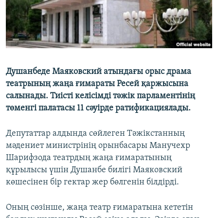
Душанбеде Маяковский атындағы орыс драма
театрының жаңа ғимараты Ресей қаржысына
салынады. Тиісті келісімді тәжік парламентінің
төменгі палатасы 11 сәуірде ратификациялады.
Депутаттар алдында сөйлеген Тәжікстанның
мәдениет министрінің орынбасары Манучехр
Шарифзода театрдың жаңа ғимаратының
құрылысы үшін Душанбе билігі Маяковский
көшесінен бір гектар жер бөлгенін білдірді.
Оның сөзінше, жаңа театр ғимаратына кететін