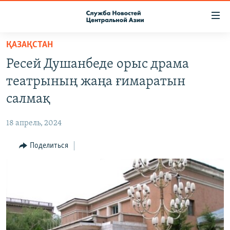
Ссылки
доступа
Вернуться
ҚАЗАҚСТАН
к
О ПРОЕКТЕ
Ресей Душанбеде орыс драма
основному
ПОДПИСКА
содержанию
театрының жаңа ғимаратын
КОНТАКТЫ
Вернутся
салмақ
к
RFE/RL ДИРЕКТ
главной
18 апрель, 2024
НАСТОЯЩЕЕ ВРЕМЯ
навигации
Вернутся
Поделиться
МИГРАНТ МЕДИА
к
поиску