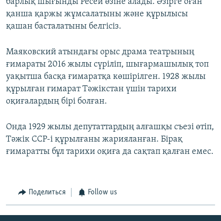
барлық шығынды Ресей өзіне алады. Әзірге оған
қанша қаржы жұмсалатыны және құрылысы
қашан басталатыны белгісіз.
Маяковский атындағы орыс драма театрының
ғимараты 2016 жылы сүріліп, шығармашылық топ
уақытша басқа ғимаратқа көшірілген. 1928 жылы
құрылған ғимарат Тәжікстан үшін тарихи
оқиғалардың бірі болған.
Онда 1929 жылы депутаттардың алғашқы съезі өтіп,
Тәжік ССР-і құрылғаны жарияланған. Бірақ
ғимаратты бұл тарихи оқиға да сақтап қалған емес.
Поделиться
Follow us