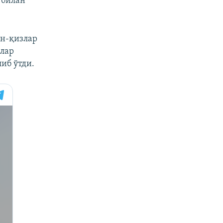
 билан
ин-қизлар
илар
иб ўтди.