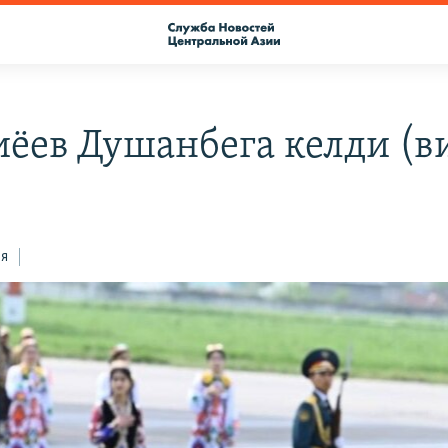
ёев Душанбега келди (в
ся