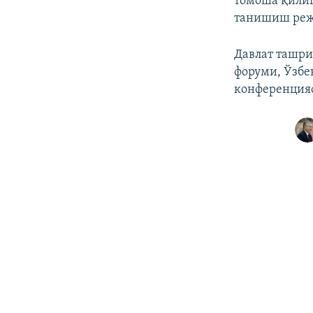
томоша қилиш
танишиш реж
Давлат ташри
форуми, Ўзбе
конференцияс