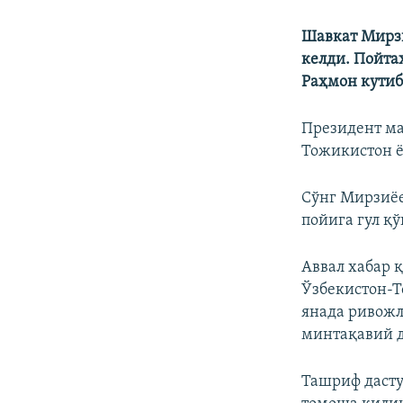
Шавкат Мирзи
келди. Пойта
Раҳмон кутиб
Президент м
Тожикистон 
Сўнг Мирзиёе
пойига гул қў
Аввал хабар 
Ўзбекистон-Т
янада ривожл
минтақавий 
Ташриф дасту