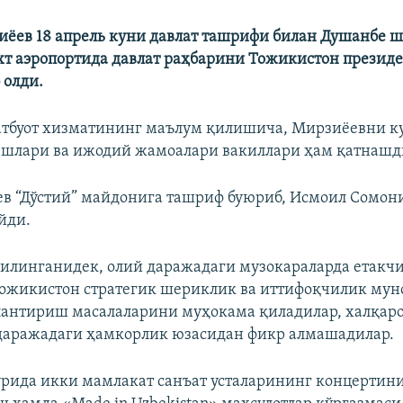
ёев 18 апрель куни давлат ташрифи билан Душанбе 
хт аэропортида давлат раҳбарини Тожикистон презид
 олди.
атбуот хизматининг маълум қилишича, Мирзиёевни к
ёшлари ва ижодий жамоалари вакиллари ҳам қатнашд
в “Дўстий” майдонига ташриф буюриб, Исмоил Сомон
йди.
қилинганидек, олий даражадаги музокараларда етакч
ожикистон стратегик шериклик ва иттифоқчилик мун
антириш масалаларини муҳокама қиладилар, халқаро
даражадаги ҳамкорлик юзасидан фикр алмашадилар.
рида икки мамлакат санъат усталарининг концертин