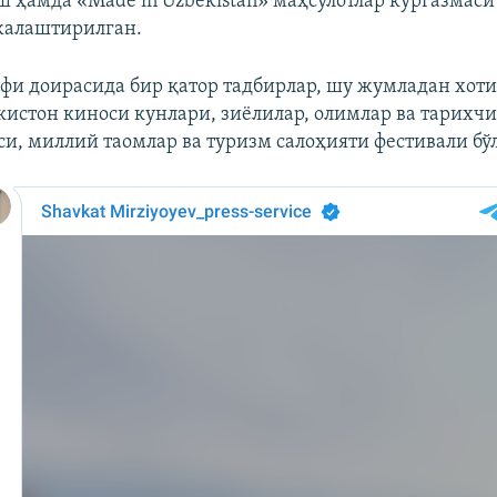
 ҳамда «Made in Uzbekistan» маҳсулотлар кўргазмаси
алаштирилган.
фи доирасида бир қатор тадбирлар, шу жумладан хот
кистон киноси кунлари, зиёлилар, олимлар ва тарихч
и, миллий таомлар ва туризм салоҳияти фестивали бўл