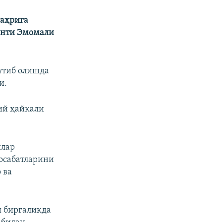
шаҳрига
енти Эмомали
утиб олишда
и.
ий ҳайкали
илар
осабатларини
 ва
и биргаликда