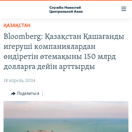
Ссылки
доступа
Вернуться
ҚАЗАҚСТАН
к
О ПРОЕКТЕ
Bloomberg: Қазақстан Қашағанды
основному
ПОДПИСКА
содержанию
игеруші компаниялардан
КОНТАКТЫ
Вернутся
өндіретін өтемақыны 150 млрд
к
RFE/RL ДИРЕКТ
долларға дейін арттырды
главной
НАСТОЯЩЕЕ ВРЕМЯ
навигации
18 апрель, 2024
Вернутся
МИГРАНТ МЕДИА
к
Поделиться
поиску