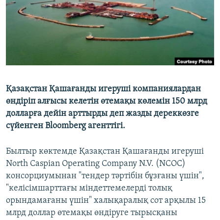
Қазақстан Қашағанды игеруші компаниялардан
өндіріп алғысы келетін өтемақы көлемін 150 млрд
долларға дейін арттырды деп жазды дереккөзге
сүйенген Bloomberg агенттігі.
Былтыр көктемде Қазақстан Қашағанды игеруші
North Caspian Operating Company N.V. (NCOC)
консорциумынан "тендер тәртібін бұзғаны үшін",
"келісімшарттағы міндеттемелерді толық
орындамағаны үшін" халықаралық сот арқылы 15
млрд доллар өтемақы өндіруге тырысқаны