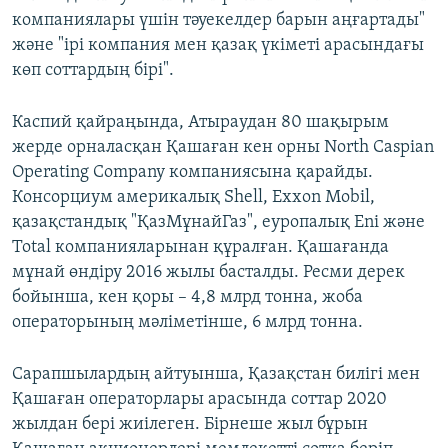
компаниялары үшін тәуекелдер барын аңғартады"
және "ірі компания мен қазақ үкіметі арасындағы
көп соттардың бірі".
Каспий қайраңында, Атыраудан 80 шақырым
жерде орналасқан Қашаған кен орны North Caspian
Operating Company компаниясына қарайды.
Консорциум америкалық Shell, Exxon Mobil,
қазақстандық "ҚазМұнайГаз", еуропалық Eni және
Total компанияларынан құралған. Қашағанда
мұнай өндіру 2016 жылы басталды. Ресми дерек
бойынша, кен қоры – 4,8 млрд тонна, жоба
операторының мәліметінше, 6 млрд тонна.
Сарапшылардың айтуынша, Қазақстан билігі мен
Қашаған операторлары арасында соттар 2020
жылдан бері жиілеген. Бірнеше жыл бұрын