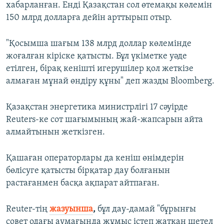
хабарланған. Енді Қазақстан сол өтемақы көлемін
150 млрд долларға дейін арттырып отыр.
"Қосымша шағым 138 млрд доллар көлемінде
жоғалған кіріске қатысты. Бұл үкіметке уәде
етілген, бірақ кенішті игерушілер қол жеткізе
алмаған мұнай өндіру құны" деп жазды Bloomberg.
Қазақстан энергетика министрлігі 17 сәуірде
Reuters-ке сот шағымының жай-жапсарын айта
алмайтынын жеткізген.
Қашаған операторлары да кеніш өнімдерін
бөлісуге қатысты бірқатар дау болғанын
растағанмен басқа ақпарат айтпаған.
Reuter-тің
жазуынша
,
бұл дау-дамай "бұрынғы
совет одағы аумағында жұмыс істеп жатқан шетел