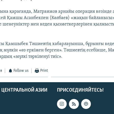
сына қарағанда, Матраимов арнайы операция кезінде 
өкей Қамшы Асанбекпен (Көлбаев) «жақын байланысы» 
е шенеуніктер мен кеден қызметкерлерінен қылмыст
ы Қамшыбек Тәшиевтің хабарлауынша, бұрынғы кеде
қ мүлкін «өз еркімен берген». Тәшиевтің есебінше, М
рдың «мүлкі тәркіленуі тиіс».
ся
Follow us
Print
 ЦЕНТРАЛЬНОЙ АЗИИ
ПРИСОЕДИНЯЙТЕСЬ!