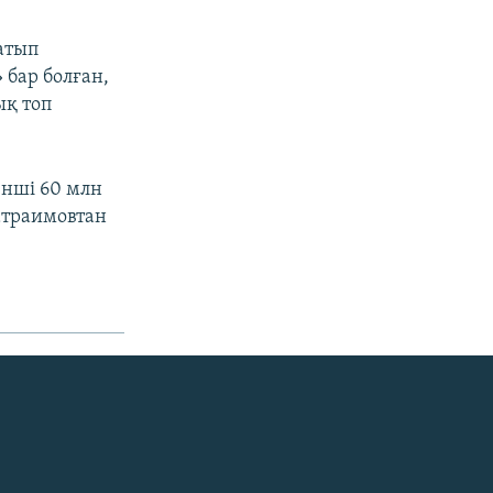
атып
бар болған,
ық топ
нші 60 млн
атраимовтан