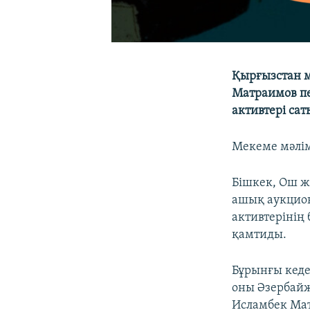
Қырғызстан м
Матраимов пе
активтері са
Мекеме мәлім
Бішкек, Ош ж
ашық аукцион
активтерінің
қамтиды.
Бұрынғы кеде
оны Әзербайж
Исламбек Мат