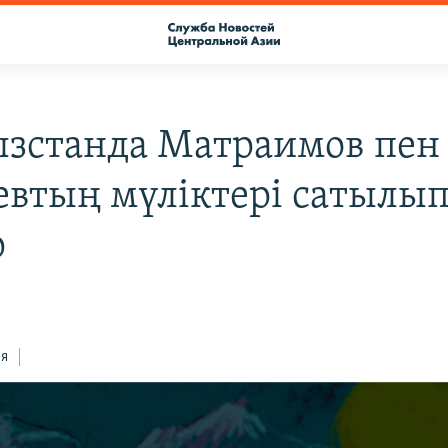
зстанда Матраимов пен
евтың мүліктері сатылы
р
ся