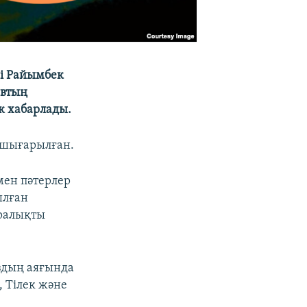
ші Райымбек
евтың
к хабарлады.
 шығарылған.
мен пәтерлер
ылған
аралықты
здың аяғында
 Тілек және