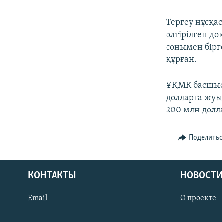
Тергеу нұсқа
өлтірілген д
сонымен бірг
құрған.
ҰҚМК басшыс
долларға жуы
200 млн долла
Поделить
КОНТАКТЫ
НОВОСТИ
Email
О проекте