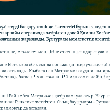
үліктерді басқару жөніндегі агенттігі бұрынғы кеден
н арнайы операцияда өлтірілген дөкей Қамшы Көлба
тылатынын жариялады. Бұл туралы мемлекеттік агентті
етінше, мемлекет меншігіне өткен нысандар саудаға
әне Ыстықкөл облысында орналасқан жер учаскелері 
да сатылады. Көлбаев пен Матраимов саудаға шығар
 бастапқы бағасы 5 млн сомнан 150 млн сомға дейінгі 
нші Райымбек Матраимов қазір қамауда отыр. Науры
аннан Бішкекке жеткізген. Оның бауырлары – Руслан,
раимовтар да ұсталған.