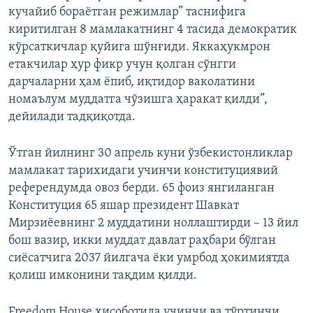
кучайиб бораётган режимлар” таснифига
киритилган 8 мамлакатнинг 4 тасида демократик
кўрсаткичлар қуйига шўнғиди. Яккаҳукмрон
етакчилар ҳур фикр учун қолган сўнгги
дарчаларни ҳам ёпиб, иқтидор ваколатини
номаълум муддатга чўзишга ҳаракат қилди”,
дейилади тадқиқотда.
Ўтган йилнинг 30 апрель куни ўзбекистонликлар
мамлакат тарихидаги учинчи конституциявий
референдумда овоз берди. 65 фоиз янгиланган
Конституция 65 яшар президент Шавкат
Мирзиёевнинг 2 муддатини ноллаштирди – 13 йил
бош вазир, икки муддат давлат раҳбари бўлган
сиёсатчига 2037 йилгача ёки умрбод ҳокимиятда
қолиш имконини тақдим қилди.
Freedom House ҳисоботида учинчи ва тўртинчи