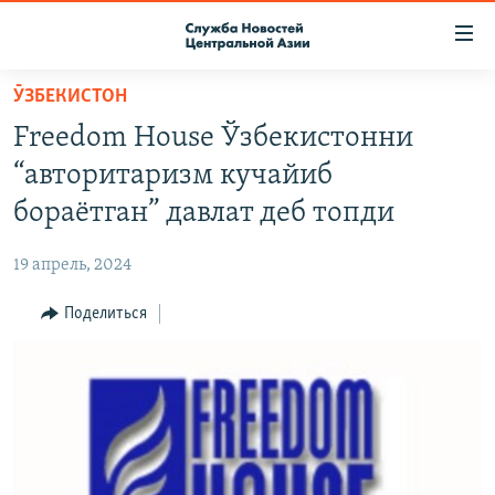
Ссылки
доступа
Вернуться
ӮЗБЕКИСТОН
к
О ПРОЕКТЕ
Freedom House Ўзбекистонни
основному
ПОДПИСКА
содержанию
“авторитаризм кучайиб
КОНТАКТЫ
Вернутся
бораётган” давлат деб топди
к
RFE/RL ДИРЕКТ
главной
19 апрель, 2024
НАСТОЯЩЕЕ ВРЕМЯ
навигации
Вернутся
Поделиться
МИГРАНТ МЕДИА
к
поиску