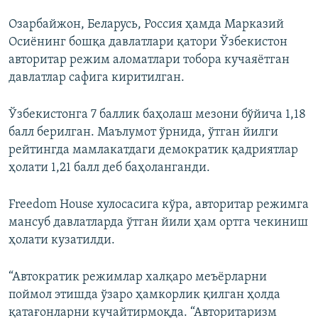
Озарбайжон, Беларусь, Россия ҳамда Марказий
Осиёнинг бошқа давлатлари қатори Ўзбекистон
авторитар режим аломатлари тобора кучаяётган
давлатлар сафига киритилган.
Ўзбекистонга 7 баллик баҳолаш мезони бўйича 1,18
балл берилган. Маълумот ўрнида, ўтган йилги
рейтингда мамлакатдаги демократик қадриятлар
ҳолати 1,21 балл деб баҳоланганди.
Freedom House хулосасига кўра, авторитар режимга
мансуб давлатларда ўтган йили ҳам ортга чекиниш
ҳолати кузатилди.
“Автократик режимлар халқаро меъёрларни
поймол этишда ўзаро ҳамкорлик қилган ҳолда
қатағонларни кучайтирмоқда. “Авторитаризм