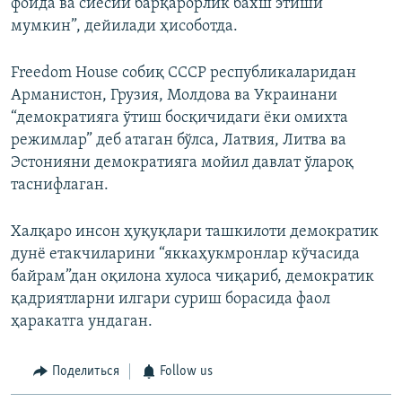
фойда ва сиёсий барқарорлик бахш этиши
мумкин”, дейилади ҳисоботда.
Freedom House собиқ СССР республикаларидан
Арманистон, Грузия, Молдова ва Украинани
“демократияга ўтиш босқичидаги ёки омихта
режимлар” деб атаган бўлса, Латвия, Литва ва
Эстонияни демократияга мойил давлат ўлароқ
таснифлаган.
Халқаро инсон ҳуқуқлари ташкилоти демократик
дунё етакчиларини “яккаҳукмронлар кўчасида
байрам”дан оқилона хулоса чиқариб, демократик
қадриятларни илгари суриш борасида фаол
ҳаракатга ундаган.
Поделиться
Follow us