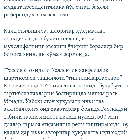
муддат президентликка йўл очган баҳсли
референдум ҳам эсланган.
Қайд этилишича, авторитар ҳукуматлар
санкциялардан бўйин товлаш, ички
мухолифатнинг овозини ўчириш борасида бир-
бирига яқиндан кўмак бермоқда.
“Россия етовидаги Коллектив хавфсизлик
шартномаси ташкилоти “тинчликпарварлари”
Қозоғистонда 2022 йил январь ойида бўлиб ўтган
тартибсизликларни бостиришда муҳим роль
ўйнади. Ўзбекистон ҳукумати ички газ
захираларига оид хавотирлар фонида Россиядан
табиий газни импорт қилиш йўлида 500 млн
доллар сармоя ётқизишни режалаштирмоқда. Бу
қадам ҳар икки авторитар ҳукуматга иқтисодий