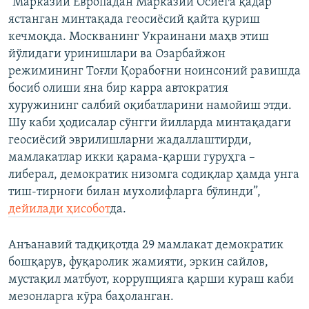
“Марказий Европадан Марказий Осиёга қадар
ястанган минтақада геосиёсий қайта қуриш
кечмоқда. Москванинг Украинани маҳв этиш
йўлидаги уринишлари ва Озарбайжон
режимининг Тоғли Қорабоғни ноинсоний равишда
босиб олиши яна бир карра автократия
хуружининг салбий оқибатларини намойиш этди.
Шу каби ҳодисалар сўнгги йилларда минтақадаги
геосиёсий эврилишларни жадаллаштирди,
мамлакатлар икки қарама-қарши гуруҳга –
либерал, демократик низомга содиқлар ҳамда унга
тиш-тирноғи билан мухолифларга бўлинди”,
дейилади ҳисобот
да.
Анъанавий тадқиқотда 29 мамлакат демократик
бошқарув, фуқаролик жамияти, эркин сайлов,
мустақил матбуот, коррупцияга қарши кураш каби
мезонларга кўра баҳоланган.