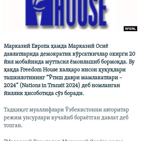
Марказий Европа ҳамда Марказий Осиё
давлатларида демократик кўрсаткичлар охирги 20
йил мобайнида муттасил ёмонлашиб бормоқда. Бу
ҳақда Freedom House халқаро инсон ҳуқуқлари
ташкилотининг “Ўтиш даври мамлакатлари –
2024” (Nations in Transit 2024) деб номланган
йиллик ҳисоботида сўз боради.
Тадқиқот муаллифлари Ўзбекистонни авторитар
режим унсурлари кучайиб бораётган давлат деб
топган.