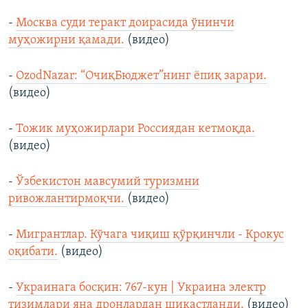
-
Москва суди теракт доирасида ўнинчи
муҳожирни қамади.
(видео)
-
OzodNazar: “ОчиқБюджет”нинг ёпиқ зарари.
(видео)
-
Тожик муҳожирлари Россиядан кетмоқда.
(видео)
-
Ўзбекистон мавсумий туризмни
ривожлантирмоқчи.
(видео)
-
Мигрантлар. Кўчага чиқиш қўрқинчли - Крокус
оқибати.
(видео)
-
Украинага босқин: 767-кун | Украина электр
тизимлари яна дронлардан шикастланди.
(видео)