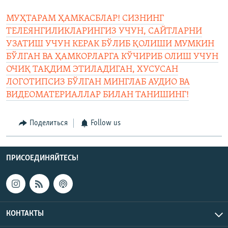
МУҲТАРАМ ҲАМКАСБЛАР! СИЗНИНГ
ТЕЛЕЯНГИЛИКЛАРИНГИЗ УЧУН, САЙТЛАРНИ
УЗАТИШ УЧУН КЕРАК БЎЛИБ ҚОЛИШИ МУМКИН
БЎЛГАН ВА ҲАМКОРЛАРГА КЎЧИРИБ ОЛИШ УЧУН
ОЧИҚ ТАҚДИМ ЭТИЛАДИГАН, ХУСУСАН
ЛОГОТИПСИЗ БЎЛГАН МИНГЛАБ АУДИО ВА
ВИДЕОМАТЕРИАЛЛАР БИЛАН ТАНИШИНГ!
Поделиться
Follow us
ПРИСОЕДИНЯЙТЕСЬ!
КОНТАКТЫ