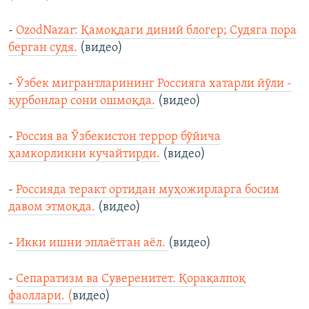
-
OzodNazar: Қамоқдаги диний блогер; Судяга пора
берган судя.
(видео)
-
Ўзбек мигрантларининг Россияга хатарли йўли -
қурбонлар сони ошмоқда.
(видео)
-
Россия ва Ўзбекистон террор бўйича
ҳамкорликни кучайтирди.
(видео)
-
Россияда теракт ортидан муҳожирларга босим
давом этмоқда.
(видео)
-
Икки ишни эплаётган аёл.
(видео)
-
Сепаратизм ва Суверенитет. Қорақалпоқ
фаоллари. (
видео)