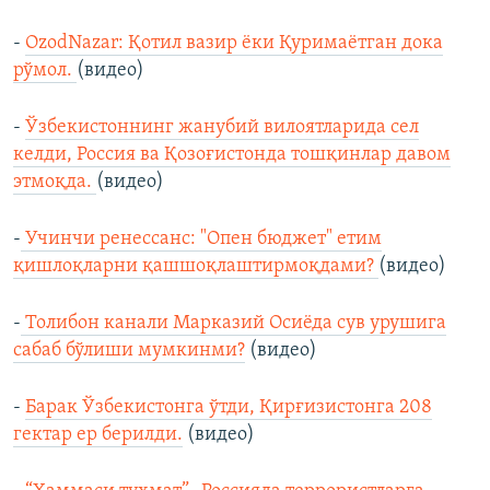
-
OzodNazar: Қотил вазир ёки Қуримаётган дока
рўмол.
(видео)
-
Ўзбекистоннинг жанубий вилоятларида сел
келди, Россия ва Қозоғистонда тошқинлар давом
этмоқда.
(видео)
-
Учинчи ренессанс: "Опен бюджет" етим
қишлоқларни қашшоқлаштирмоқдами?
(видео)
-
Толибон канали Марказий Осиёда сув урушига
сабаб бўлиши мумкинми?
(видео)
-
Барак Ўзбекистонга ўтди, Қирғизистонга 208
гектар ер берилди.
(видео)