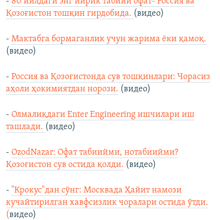
-
80 йилдаги энг йирик табиий офат- Россия ва
Қозоғистон тошқин гирдобида.
(видео)
-
Мактабга бормаганлик учун жарима ёки қамоқ.
(видео)
-
Россия ва Қозоғистонда сув тошқинлари: Чорасиз
аҳоли ҳокимиятдан норози.
(видео)
-
Олмалиқдаги Enter Engineering ишчилари иш
ташлади.
(видео)
-
OzodNazar: Офат табиийми, нотабиийми?
Қозоғистон сув остида қолди.
(видео)
-
"Крокус"дан сўнг: Москвада Ҳайит намози
кучайтирилган хавфсизлик чоралари остида ўтди.
(
видео)