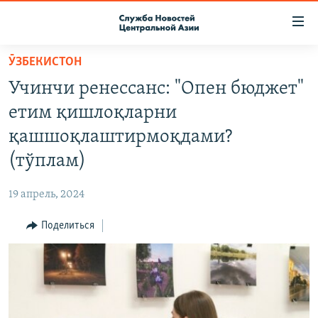
Ссылки
доступа
Вернуться
ӮЗБЕКИСТОН
к
О ПРОЕКТЕ
Учинчи ренессанс: "Опен бюджет"
основному
ПОДПИСКА
содержанию
етим қишлоқларни
КОНТАКТЫ
Вернутся
қашшоқлаштирмоқдами?
к
RFE/RL ДИРЕКТ
(тўплам)
главной
НАСТОЯЩЕЕ ВРЕМЯ
навигации
19 апрель, 2024
Вернутся
МИГРАНТ МЕДИА
к
Поделиться
поиску