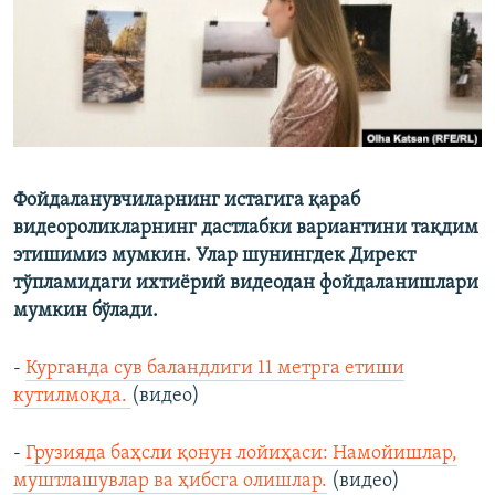
Фойдаланувчиларнинг истагига қараб
видеороликларнинг дастлабки вариантини тақдим
этишимиз мумкин. Улар шунингдек Директ
тўпламидаги ихтиёрий видеодан фойдаланишлари
мумкин бўлади.
-
Курганда сув баландлиги 11 метрга етиши
кутилмоқда.
(видео)
-
Грузияда баҳсли қонун лойиҳаси: Намойишлар,
муштлашувлар ва ҳибсга олишлар.
(видео)