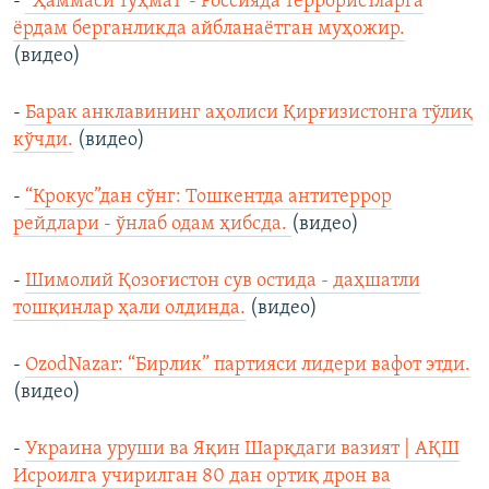
-
“Ҳаммаси туҳмат”- Россияда террористларга
ёрдам берганликда айбланаётган муҳожир.
(видео)
-
Барак анклавининг аҳолиси Қирғизистонга тўлиқ
кўчди.
(видео)
-
“Крокус”дан сўнг: Тошкентда антитеррор
рейдлари - ўнлаб одам ҳибсда.
(видео)
-
Шимолий Қозоғистон сув остида - даҳшатли
тошқинлар ҳали олдинда.
(видео)
-
OzodNazar: “Бирлик” партияси лидери вафот этди.
(видео)
-
Украина уруши ва Яқин Шарқдаги вазият | АҚШ
Исроилга учирилган 80 дан ортиқ дрон ва