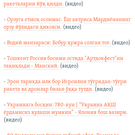
ракеталарни йўқ қилди.
(видео)
-
Орзуга етмоқ осонмас. Ёш актриса Мардиёнанинг
орзу йўлидаги ҳикояси.
(видео)
-
Водий манзараси: Бобур ҳужра солган тоғ.
(видео)
-
Тошкент Россия босими остида "Артдокфест"ни
тақиқлади - Манский.
(видео)
-
Эрон тарихда илк бор Исроилни тўғридан-тўғри
ракета ва дронлар билан ўққа тутди.
(видео)
-
Украинага босқин: 780-кун | “Украина АҚШ
ёрдамисиз қулаши мумкин” - Япония бош вазири.
(видео)