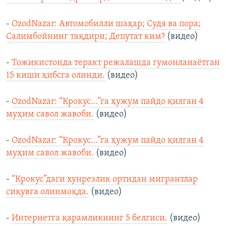
-
OzodNazar: Автомобилли шаҳар; Судя ва пора;
Салимбойнинг тақдири; Депутат ким?
(видео)
-
Тожикистонда теракт режалашда гумонланаётган
15 киши ҳибсга олинди.
(видео)
-
OzodNazar: “Крокус…”га ҳужум пайдо қилган 4
муҳим савол жавоби.
(видео)
-
OzodNazar: “Крокус…”га ҳужум пайдо қилган 4
муҳим савол жавоби.
(видео)
-
“Крокус”даги хунрезлик ортидан мигрантлар
сиқувга олинмоқда.
(видео)
-
Интернетга қарамликнинг 5 белгиси.
(видео)