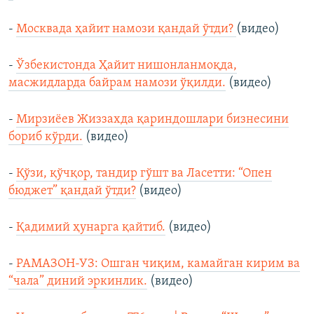
-
Москвада ҳайит намози қандай ўтди?
(видео)
-
Ўзбекистонда Ҳайит нишонланмоқда,
масжидларда байрам намози ўқилди.
(видео)
-
Мирзиёев Жиззахда қариндошлари бизнесини
бориб кўрди.
(видео)
-
Қўзи, қўчқор, тандир гўшт ва Ласетти: “Опен
бюджет” қандай ўтди?
(видео)
-
Қадимий ҳунарга қайтиб.
(видео)
-
РАМАЗОН-УЗ: Ошган чиқим, камайган кирим ва
“чала” диний эркинлик.
(видео)