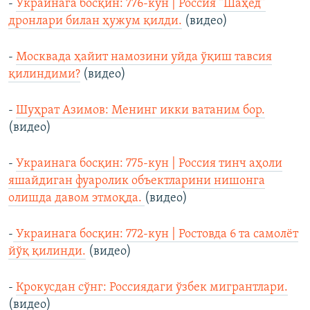
-
Украинага босқин: 776-кун | Россия “Шаҳед”
дронлари билан ҳужум қилди.
(видео)
-
Москвада ҳайит намозини уйда ўқиш тавсия
қилиндими?
(видео)
-
Шуҳрат Азимов: Менинг икки ватаним бор.
(видео)
-
Украинага босқин: 775-кун | Россия тинч аҳоли
яшайдиган фуаролик объектларини нишонга
олишда давом этмоқда.
(видео)
-
Украинага босқин: 772-кун | Ростовда 6 та самолёт
йўқ қилинди.
(видео)
-
Крокусдан сўнг: Россиядаги ўзбек мигрантлари.
(видео)