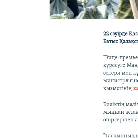
22 сәуірде Қа
Батыс Қазақс
"Вице-премье
күресуге Маң
әскери мен қ
министрлігіне
қызметінің
х
Биліктің мәл
мыңнан астам
өңірлерінен 
"Тасқынның ш