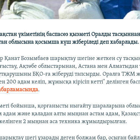
зақстан үкіметінің баспасөз қызметі Оралды тасқынна
тан облысына қосымша күш жіберіледі деп хабарлады.
р Қанат Бозымбаев шарықтау шегіне жеткен су тасқ
ғыстау, Ақтөбе облыстарынан, Астана мен Алматыдан 
ұтқарушыны БҚО-ға жіберуді тапсырды. Оралға ТЖМ 
н 200 адам келіп, жұмысқа кірісіп кетті" делінген бас
абарламасында
.
іметі бойынша, қорғанысты нығайту шараларына облыс
 адам және қаладан алты мыңнан астам адам, Қазақс
әкелінген 2 мыңнан аса техника жұмылдырылған.
арықтау шегі ұзарады деген болжам бар, осыған бай