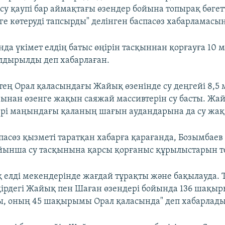
асу қаупі бар аймақтағы өзендер бойына топырақ бөгет
ге көтеруді тапсырды" делінген баспасөз хабарламасы
нда үкімет елдің батыс өңірін тасқыннан қорғауға 10
лдырылды деп хабарлаған.
ртең Орал қаласындағы Жайық өзенінде су деңгейі 8,5 
ынан өзенге жақын саяжай массивтерін су басты. Жа
рі маңындағы қаланың шағын аудандарына да су жақ
спасөз қызметі таратқан хабарға қарағанда, Бозымбае
йынша су тасқынына қарсы қорғаныс құрылыстарын т
 елді мекендерінде жағдай тұрақты және бақылауда. 
ңірдегі Жайық пен Шаған өзендері бойында 136 шақы
ы, оның 45 шақырымы Орал қаласында" деп хабарлады