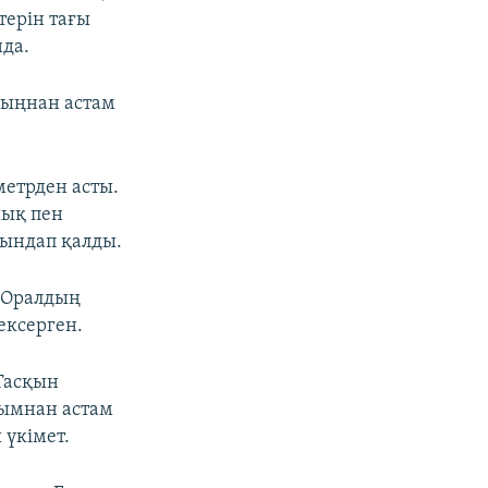
терін тағы
нда.
 мыңнан астам
метрден асты.
йық пен
ындап қалды.
в Оралдың
ексерген.
Тасқын
рымнан астам
 үкімет.