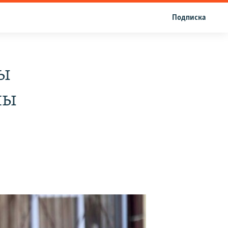
Подписка
ғы
шы