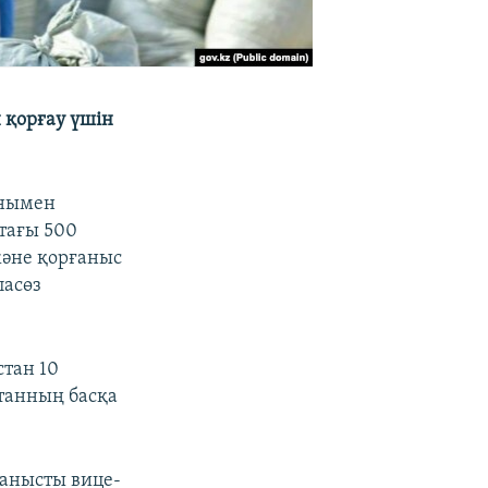
н қорғау үшін
ынымен
тағы 500
және қорғаныс
пасөз
тан 10
танның басқа
ланысты вице-