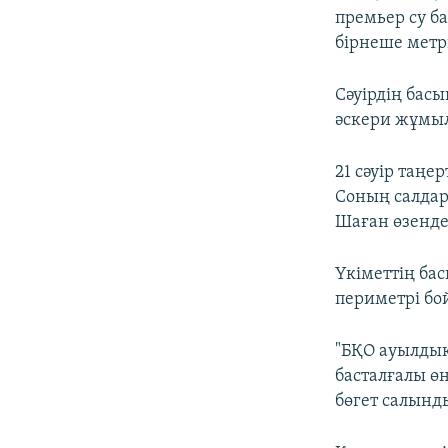
премьер су б
бірнеше метр
Сәуірдің басы
әскери жұмы
21 сәуір таңе
Соның салдар
Шаған өзенде
Үкіметтің ба
периметрі бо
"БҚО ауылдық
басталғалы ө
бөгет салынд