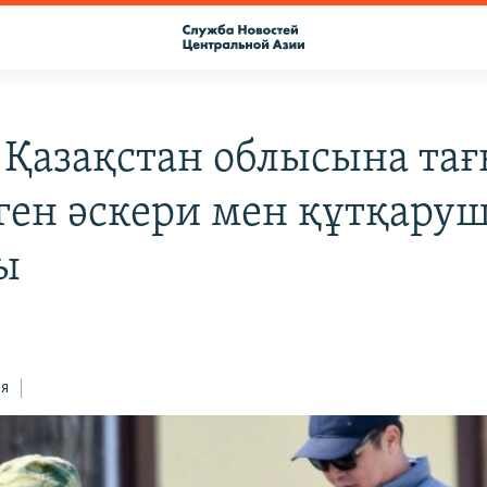
 Қазақстан облысына та
ген әскери мен құтқару
ы
ся