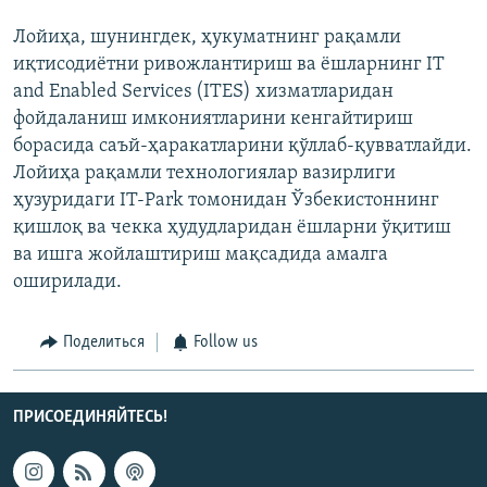
Лойиҳа, шунингдек, ҳукуматнинг рақамли
иқтисодиётни ривожлантириш ва ёшларнинг IT
and Enabled Services (ITES) хизматларидан
фойдаланиш имкониятларини кенгайтириш
борасида саъй-ҳаракатларини қўллаб-қувватлайди.
Лойиҳа рақамли технологиялар вазирлиги
ҳузуридаги IT-Park томонидан Ўзбекистоннинг
қишлоқ ва чекка ҳудудларидан ёшларни ўқитиш
ва ишга жойлаштириш мақсадида амалга
оширилади.
Поделиться
Follow us
ПРИСОЕДИНЯЙТЕСЬ!