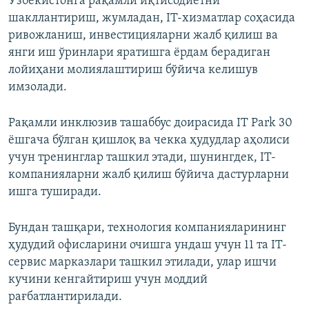
Ўзбекистонга рақамли иқтисодиётни
шакллантириш, жумладан, IT-хизматлар соҳасида
ривожланиш, инвестицияларни жалб қилиш ва
янги иш ўринлари яратишга ёрдам берадиган
лойиҳани молиялаштириш бўйича келишув
имзолади.
Рақамли инклюзив ташаббус доирасида IT Park 30
ёшгача бўлган қишлоқ ва чекка ҳудудлар аҳолиси
учун тренинглар ташкил этади, шунингдек, IT-
компанияларни жалб қилиш бўйича дастурларни
ишга туширади.
Бундан ташқари, технология компанияларининг
ҳудудий офисларини очишга ундаш учун 11 та IT-
сервис марказлари ташкил этилади, улар ишчи
кучини кенгайтириш учун моддий
рағбатлантирилади.