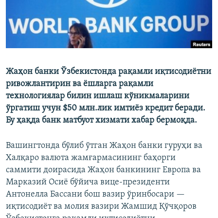
Жаҳон банки Ўзбекистонда рақамли иқтисодиётни
ривожлантирин ва ёшларга рақамли
технологиялар билин ишлаш кўникмаларини
ўргатиш учун $50 млн.лик имтиёз кредит беради.
Бу ҳақда банк матбуот хизмати хабар бермоқда.
Вашингтонда бўлиб ўтган Жаҳон банки гуруҳи ва
Халқаро валюта жамғармасининг баҳорги
саммити доирасида Жаҳон банкининг Европа ва
Марказий Осиё бўйича вице-президенти
Антонелла Бассани бош вазир ўринбосари —
иқтисодиёт ва молия вазири Жамшид Қўчқоров