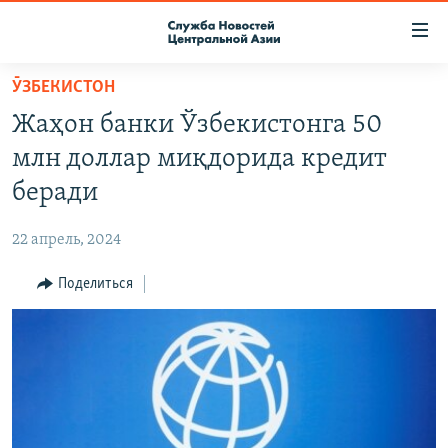
Ссылки
доступа
Вернуться
ӮЗБЕКИСТОН
к
О ПРОЕКТЕ
Жаҳон банки Ўзбекистонга 50
основному
ПОДПИСКА
содержанию
млн доллар миқдорида кредит
КОНТАКТЫ
Вернутся
беради
к
RFE/RL ДИРЕКТ
главной
22 апрель, 2024
НАСТОЯЩЕЕ ВРЕМЯ
навигации
Вернутся
Поделиться
МИГРАНТ МЕДИА
к
поиску