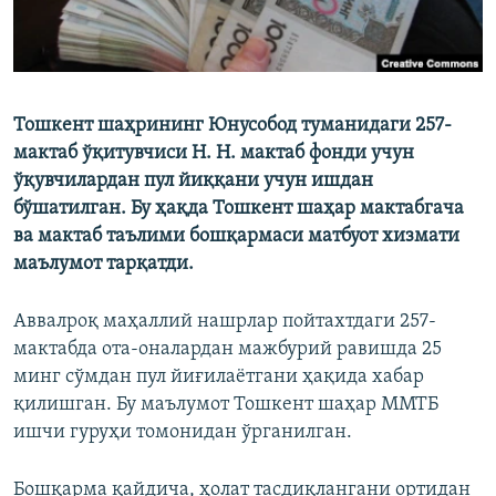
Тошкент шаҳрининг Юнусобод туманидаги 257-
мактаб ўқитувчиси Н. Н. мактаб фонди учун
ўқувчилардан пул йиққани учун ишдан
бўшатилган. Бу ҳақда Тошкент шаҳар мактабгача
ва мактаб таълими бошқармаси матбуот хизмати
маълумот тарқатди.
Аввалроқ маҳаллий нашрлар пойтахтдаги 257-
мактабда ота-оналардан мажбурий равишда 25
минг сўмдан пул йиғилаётгани ҳақида хабар
қилишган. Бу маълумот Тошкент шаҳар ММТБ
ишчи гуруҳи томонидан ўрганилган.
Бошқарма қайдича, ҳолат тасдиқлангани ортидан