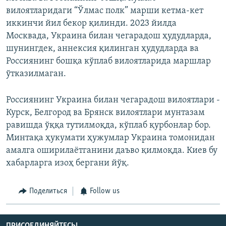
вилоятларидаги “Ўлмас полк” марши кетма-кет
иккинчи йил бекор қилинди. 2023 йилда
Москвада, Украина билан чегарадош ҳудудларда,
шунингдек, аннексия қилинган ҳудудларда ва
Россиянинг бошқа кўплаб вилоятларида маршлар
ўтказилмаган.
Россиянинг Украина билан чегарадош вилоятлари -
Курск, Белгород ва Брянск вилоятлари мунтазам
равишда ўққа тутилмоқда, кўплаб қурбонлар бор.
Минтақа ҳукумати ҳужумлар Украина томонидан
амалга оширилаётганини даъво қилмоқда. Киев бу
хабарларга изоҳ бергани йўқ.
Поделиться
Follow us
ПРИСОЕДИНЯЙТЕСЬ!