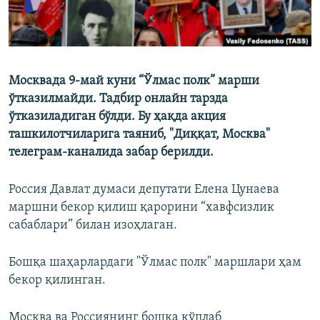
Mосквада 9-май куни “Ўлмас полк” марши
ўтказилмайди. Тадбир онлайн тарзда
ўтказиладиган бўлди. Бу ҳақда акция
ташкилотчиларига таяниб, "Диққат, Москва"
телеграм-каналида забар берилди.
Россия Давлат думаси депутати Елена Цунаева
маршни бекор қилиш қарорини “хавфсизлик
сабаблари” билан изоҳлаган.
Бошқа шаҳарлардаги "Ўлмас полк" маршлари ҳам
бекор қилинган.
Москва ва Россиянинг бошқа кўплаб