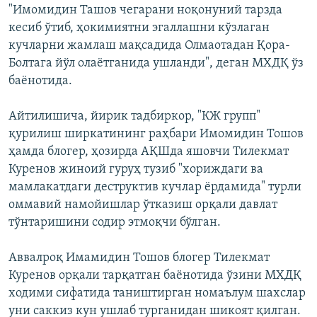
"Имомидин Ташов чегарани ноқонуний тарзда
кесиб ўтиб, ҳокимиятни эгаллашни кўзлаган
кучларни жамлаш мақсадида Олмаотадан Қора-
Болтага йўл олаётганида ушланди", деган МХДҚ ўз
баёнотида.
Айтилишича, йирик тадбиркор, "КЖ групп"
қурилиш ширкатининг раҳбари Имомидин Тошов
ҳамда блогер, ҳозирда АҚШда яшовчи Тилекмат
Куренов жиноий гуруҳ тузиб "хориждаги ва
мамлакатдаги деструктив кучлар ёрдамида" турли
оммавий намойишлар ўтказиш орқали давлат
тўнтаришини содир этмоқчи бўлган.
Аввалроқ Имамидин Тошов блогер Тилекмат
Куренов орқали тарқатган баёнотида ўзини МХДҚ
ходими сифатида таништирган номаълум шахслар
уни саккиз кун ушлаб турганидан шикоят қилган.