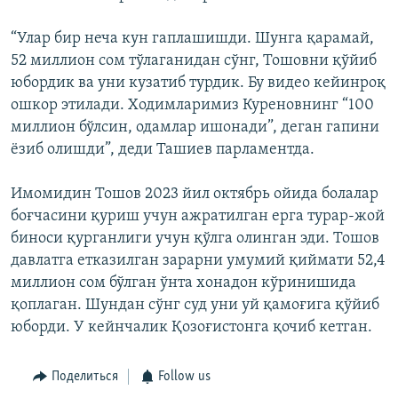
“Улар бир неча кун гаплашишди. Шунга қарамай,
52 миллион сом тўлаганидан сўнг, Тошовни қўйиб
юбордик ва уни кузатиб турдик. Бу видео кейинроқ
ошкор этилади. Ходимларимиз Куреновнинг “100
миллион бўлсин, одамлар ишонади”, деган гапини
ёзиб олишди”, деди Ташиев парламентда.
Имомидин Тошов 2023 йил октябрь ойида болалар
боғчасини қуриш учун ажратилган ерга турар-жой
биноси қурганлиги учун қўлга олинган эди. Тошов
давлатга етказилган зарарни умумий қиймати 52,4
миллион сом бўлган ўнта хонадон кўринишида
қоплаган. Шундан сўнг суд уни уй қамоғига қўйиб
юборди. У кейнчалик Қозоғистонга қочиб кетган.
Поделиться
Follow us