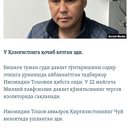
У Қозоғистонга қочиб кетган эди.
Бишкек туман суди давлат тўнтаришини содир
этишга уринишда айбланаётган тадбиркор
Имомидин Тошовни ҳибсга олди. У 22 майгача
Миллий хавфсизлик давлат қўмитасининг тергов
изоляторида сақланади.
Имомидин Тошов аввалроқ Қирғизистоннинг Чуй
вилоятида ушланган эди.