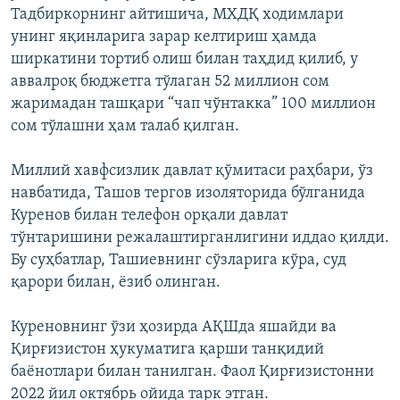
Тадбиркорнинг айтишича, МХДҚ ходимлари
унинг яқинларига зарар келтириш ҳамда
ширкатини тортиб олиш билан таҳдид қилиб, у
аввалроқ бюджетга тўлаган 52 миллион сом
жаримадан ташқари “чап чўнтакка” 100 миллион
сом тўлашни ҳам талаб қилган.
Миллий хавфсизлик давлат қўмитаси раҳбари, ўз
навбатида, Ташов тергов изоляторида бўлганида
Куренов билан телефон орқали давлат
тўнтаришини режалаштирганлигини иддао қилди.
Бу суҳбатлар, Ташиевнинг сўзларига кўра, суд
қарори билан, ёзиб олинган.
Куреновнинг ўзи ҳозирда АҚШда яшайди ва
Қирғизистон ҳукуматига қарши танқидий
баёнотлари билан танилган. Фаол Қирғизистонни
2022 йил октябрь ойида тарк этган.