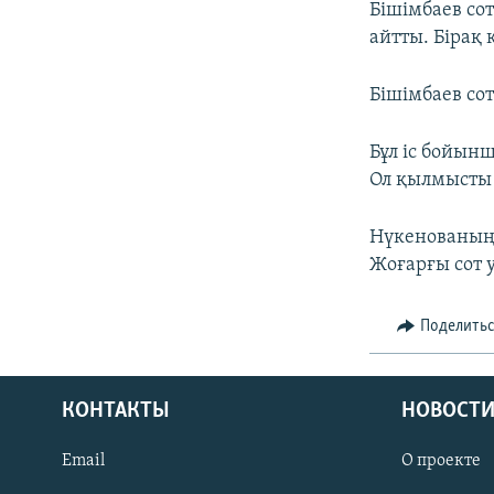
Бішімбаев со
айтты. Бірақ 
Бішімбаев со
Бұл іс бойын
Ол қылмысты
Нүкенованың 
Жоғарғы сот 
Поделить
КОНТАКТЫ
НОВОСТИ
Email
О проекте