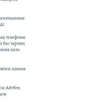
оғалтқаннан
ді.
тың телефоны
н бас тартып
енова қаза
ловпен ашына
асы Айтбек
дем