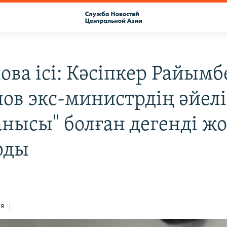
ова ісі: Кәсіпкер Райымб
лов экс-министрдің әйел
анысы" болған дегенді ж
рды
ся