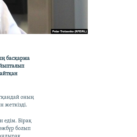
ың басқарма
айыпталып
 айтқан
йтқандай оның
 жеткізді.
 едім. Бірақ
мәжбүр болып
андырақ.