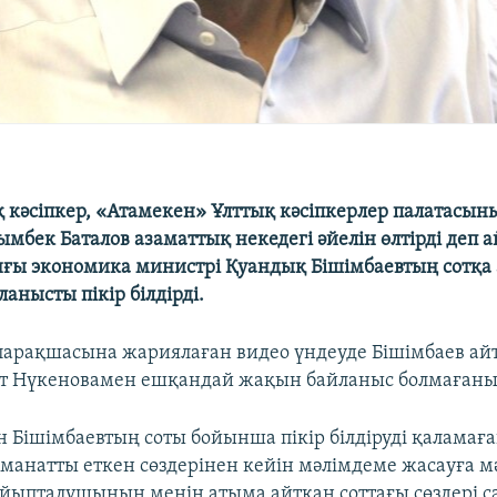
 кәсіпкер, «Атамекен» Ұлттық кәсіпкерлер палатасын
мбек Баталов азаматтық некедегі әйелін өлтірді деп 
ғы экономика министрі Қуандық Бішімбаевтың сотқа
ланысты пікір білдірді.
 парақшасына жариялаған видео үндеуде Бішімбаев а
ат Нүкеновамен ешқандай жақын байланыс болмағанын
 Бішімбаевтың соты бойынша пікір білдіруді қаламаған
манатты еткен сөздерінен кейін мәлімдеме жасауға 
ыпталушының менің атыма айтқан соттағы сөздері с