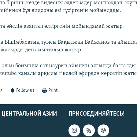
тта бірінші кезде видеоны әлдекімдер монтаждап, жү
кейіннен бұл видеоны өзі түсіргенін мойындады.
тта әйелін азаптап өлтіргенін мойындамай жатыр.
ша Бішімбаевтың туысы Бақытжан Байжанов та айыпта
 жасырды деп айыпталып жатыр.
өлімі бойынша сот наурыз айының аяғында басталды.
youtube каналы арқылы тікелей эфирден көрсетіп жаты
ся
Follow us
Print
 ЦЕНТРАЛЬНОЙ АЗИИ
ПРИСОЕДИНЯЙТЕСЬ!