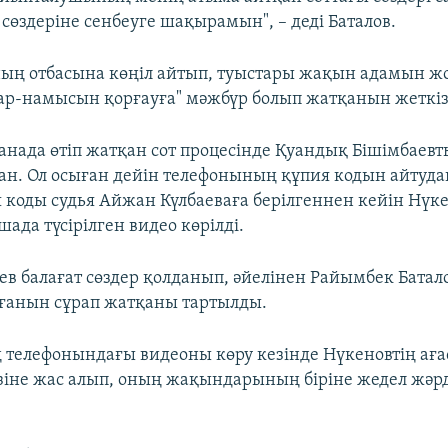
сөздеріне сенбеуге шақырамын", – деді Баталов.
ың отбасына көңіл айтып, туыстары жақын адамын ж
 ар-намысын қорғауға" мәжбүр болып жатқанын жеткіз
станада өтіп жатқан сот процесінде Қуандық Бішімбаев
ған. Ол осыған дейін телефонының құпия кодын айтуда
я коды судья Айжан Күлбаеваға берілгеннен кейін Нүк
шада түсірілген видео көрілді.
ев балағат сөздер қолданып, әйелінен Райымбек Бата
ғанын сұрап жатқаны тартылды.
 телефонындағы видеоны көру кезінде Нүкеновтің ағ
зіне жас алып, оның жақындарының біріне жедел жәр