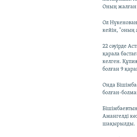
Оның жалған 
Ол Нүкенован
кейін, "оның
22 сәуірде А
қарала баста
келген. Құпи
болған 9 қара
Онда Бішімба
болған-болма
Бішімбаевтың
Амангелді кө
шақырылды.