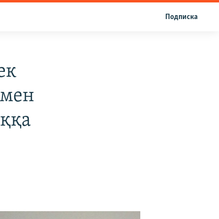
Подписка
ек
імен
оққа