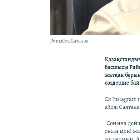
Раимбек Баталов
Қазақстандық
басшысы Райы
жатқан бұрын
сөздеріне бай
Ол Instagram
әйелі Салтан
"Соңына дейін
оның мені жа
жатырмын. Ай