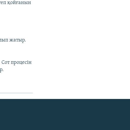
ктеп қойғанын
лып жатыр.
 Сот процесін
р.