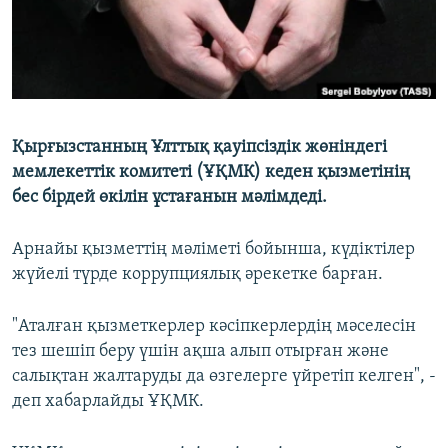
Қырғызстанның Ұлттық қауіпсіздік жөніндегі
мемлекеттік комитеті (ҰҚМК) кеден қызметінің
бес бірдей өкілін ұстағанын мәлімдеді.
Арнайы қызметтің мәліметі бойынша, күдіктілер
жүйелі түрде коррупциялық әрекетке барған.
"Аталған қызметкерлер кәсіпкерлердің мәселесін
тез шешіп беру үшін ақша алып отырған және
салықтан жалтаруды да өзгелерге үйретіп келген", -
деп хабарлайды ҰҚМК.