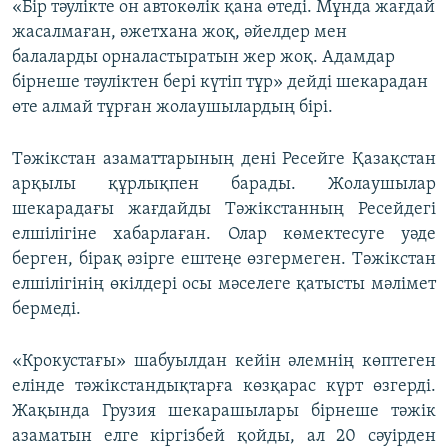
«Бір тәулікте он автокөлік қана өтеді. Мұнда жағдай
жасалмаған, әжетхана жоқ, әйелдер мен
балаларды орналастыратын жер жоқ. Адамдар
бірнеше тәуліктен бері күтіп тұр» дейді шекарадан
өте алмай тұрған жолаушылардың бірі.
Тәжікстан азаматтарының дені Ресейге Қазақстан
арқылы құрлықпен барады. Жолаушылар
шекарадағы жағдайды Тәжікстанның Ресейдегі
елшілігіне хабарлаған. Олар көмектесуге уәде
берген, бірақ әзірге ештеңе өзгермеген. Тәжікстан
елшілігінің өкілдері осы мәселеге қатысты мәлімет
бермеді.
«Крокустағы» шабуылдан кейін әлемнің көптеген
елінде тәжікстандықтарға көзқарас күрт өзгерді.
Жақында Грузия шекарашылары бірнеше тәжік
азаматын елге кіргізбей қойды, ал 20 сәуірден