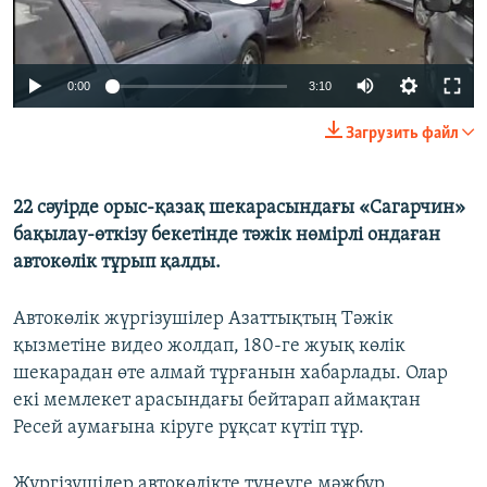
Auto
0:00
3:10
240p
Загрузить файл
360p
480p
22 сәуірде орыс-қазақ шекарасындағы «Сагарчин»
Auto
240p
360p
480p
бақылау-өткізу бекетінде тәжік нөмірлі ондаған
720p
автокөлік тұрып қалды.
720p
1080p
1080p
Автокөлік жүргізушілер Азаттықтың Тәжік
қызметіне видео жолдап, 180-ге жуық көлік
шекарадан өте алмай тұрғанын хабарлады. Олар
екі мемлекет арасындағы бейтарап аймақтан
Ресей аумағына кіруге рұқсат күтіп тұр.
Жүргізушілер автокөлікте түнеуге мәжбүр.