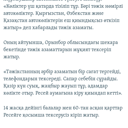
«Көліктер үш қатарда тізіліп тұр. Бәрі тәжік нөмірлі
автокөліктер. Қырғызстан, Өзбекстан және
Қазақстан автокөліктерін еш қиындықсыз өткізіп
жатыр» деп хабарлады тәжік азаматы.
Оның айтуынша, Орынбор облысындағы шекара
бекетінде тәжік азаматтарын мұқият тексеріп
жатыр.
«Тәжікстанның әрбір азаматын бір сағат тергейді,
телефондарын тексереді. Сапар себебін сұрайды.
Қазір күн суық, жаңбыр жауып тұр, адамдар
көлікте отыр. Ресей аумағына кіру қиындап кетті».
14 жасқа дейінгі балалар мен 60-тан асқан қарттар
Ресейге қосымша тексерусіз кіріп жатыр.