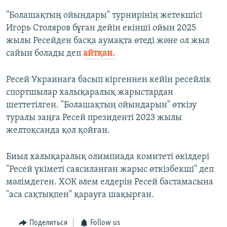
"Болашақтың ойындары" турнирінің жетекшісі
Игорь Столяров бұған дейін екінші ойын 2025
жылы Ресейден басқа аумақта өтеді және ол жыл
сайын болады деп
айтқан.
Ресей Украинаға басып кіргеннен кейін ресейлік
спортшылар халықаралық жарыстардан
шеттетілген. "Болашақтың ойындарын" өткізу
туралы заңға Ресей президенті 2023 жылы
желтоқсанда қол қойған.
Биыл халықаралық олимпиада комитеті өкілдері
"Ресей үкіметі саясиланған жарыс өткізбекші" деп
мәлімдеген. ХОК әлем елдерін Ресей бастамасына
"аса сақтықпен" қарауға шақырған.
Поделиться
Follow us