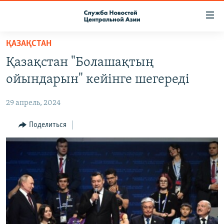
Ссылки
доступа
Вернуться
ҚАЗАҚСТАН
к
О ПРОЕКТЕ
Қазақстан "Болашақтың
основному
ПОДПИСКА
содержанию
ойындарын" кейінге шегереді
КОНТАКТЫ
Вернутся
к
29 апрель, 2024
RFE/RL ДИРЕКТ
главной
НАСТОЯЩЕЕ ВРЕМЯ
Поделиться
навигации
Вернутся
МИГРАНТ МЕДИА
к
поиску