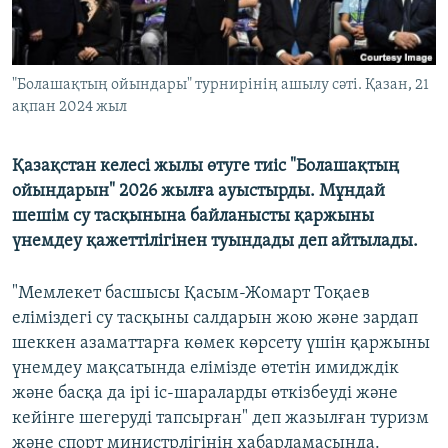
"Болашақтың ойындары" турнирінің ашылу сәті. Қазан, 21
ақпан 2024 жыл
Қазақстан келесі жылы өтуге тиіс "Болашақтың
ойындарын" 2026 жылға ауыстырды. Мұндай
шешім су тасқынына байланысты қаржыны
үнемдеу қажеттілігінен туындады деп айтылады.
"Мемлекет басшысы Қасым-Жомарт Тоқаев
еліміздегі су тасқыны салдарын жою және зардап
шеккен азаматтарға көмек көрсету үшін қаржыны
үнемдеу мақсатында елімізде өтетін имидждік
және басқа да ірі іс-шараларды өткізбеуді және
кейінге шегеруді тапсырған" деп жазылған туризм
және спорт министрлігінің хабарламасында.