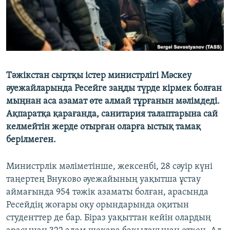
Тәжікстан сыртқы істер министрлігі Мәскеу
әуежайларында Ресейге заңды түрде кірмек болған
мыңнан аса азамат өте алмай тұрғанын мәлімдеді.
Ақпаратқа қарағанда, санитария талаптарына сай
келмейтін жерде отырған оларға ыстық тамақ
берілмеген.
Министрлік мәліметінше, жексенбі, 28 сәуір күні
таңертең Внуково әуежайының уақытша ұстау
аймағында 954 тәжік азаматы болған, арасында
Ресейдің жоғары оқу орындарында оқитын
студенттер де бар. Біраз уақыттан кейін олардың