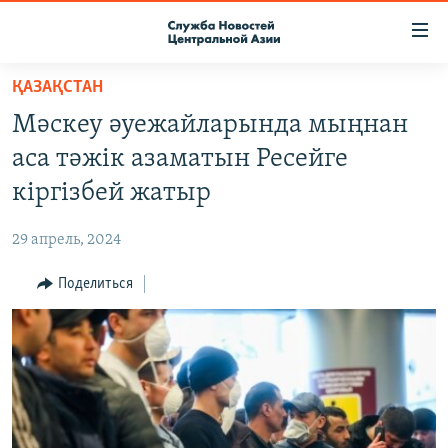
Ссылки
доступа
Вернуться
ҚАЗАҚСТАН
к
О ПРОЕКТЕ
Мәскеу әуежайларында мыңнан
основному
ПОДПИСКА
содержанию
аса тәжік азаматын Ресейге
КОНТАКТЫ
Вернутся
кіргізбей жатыр
к
RFE/RL ДИРЕКТ
главной
29 апрель, 2024
НАСТОЯЩЕЕ ВРЕМЯ
навигации
Вернутся
Поделиться
МИГРАНТ МЕДИА
к
поиску