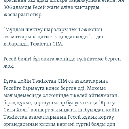
арасынан 322 адам шекара бақылауынан өткен. Ал
306 адамды Ресей жағы еліне қайтаруды
жоспарлап отыр.
"Мұндай шектеу шаралары тек Тәжікстан
азаматтарына қатысты қолданылды", - деп
хабарлады Тәжістан СІМ.
Ресей билігі бұл оқиға жөнінде түсініктеме берген
жоқ.
Бұған дейін Тәжікстан СІМ ел азаматтарына
Ресейге бармауға кеңес берген еді. Мекеме
мәлімдемесінде ол жөнінде тікелей айтылмаған,
бірақ құқық қорғаушылар бұл ұсынысқа "Крокус
Сити Холл" концерт залындағы шабуылдан кейін
Тәжікстан азаматтарының Ресей құқық қорғау
органдарынан қысым көргені түрткі болды деп