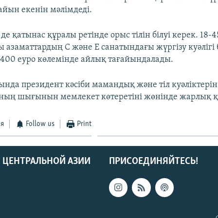
айын екенін мәлімдеді.
де қатынас құралы ретінде орыс тілін білуі керек. 18-4
 азаматтардың С және E санатындағы жүргізу куәлігі б
2400 еуро көлемінде айлық тағайындалады.
йында президент кәсіби мамандық және тіл куәліктерін
ның шығынын мемлекет көтеретіні жөнінде жарлық қ
ся
Follow us
Print
 ЦЕНТРАЛЬНОЙ АЗИИ
ПРИСОЕДИНЯЙТЕСЬ!