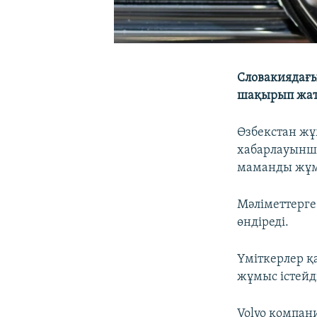
Словакиядағы
шақырып жат
Өзбекстан жұ
хабарлауынша
маманды жұм
Мәліметтерге
өндіреді.
Үміткерлер қа
жұмыс істейд
Volvo компан