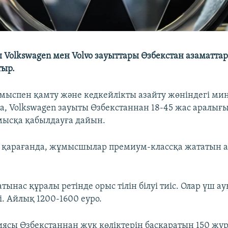
 Volkswagen мен Volvo зауыттары Өзбекстан азаматт
ыр.
мыспен қамту және кедкейлікты азайту жөніндегі мин
, Volkswagen зауыты Өзбекстаннан 18-45 жас аралығ
ысқа қабылдауға дайын.
 қарағанда, жұмысшылар премиум-классқа жататын а
тынас құралы ретінде орыс тілін білуі тиіс. Олар үш 
і. Айлық 1200-1600 еуро.
иясы Өзбекстаннан жүк көліктерін басқаратын 150 жүр