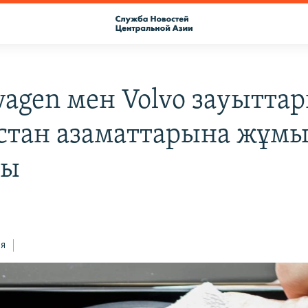
wagen мен Volvo зауытта
стан азаматтарына жұмы
ды
ся