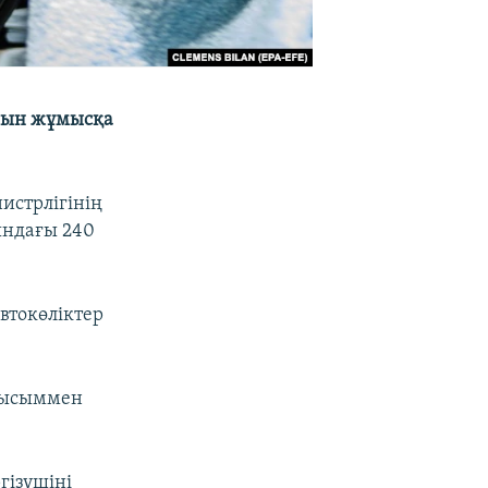
арын жұмысқа
истрлігінің
ындағы 240
втокөліктер
ауысыммен
гізушіні