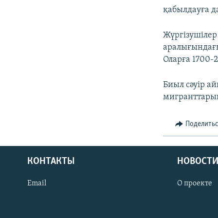
қабылдауға д
Жүргізушілер 
аралығындағы
Оларға 1700-
Биыл сәуір а
мигранттары
Поделить
КОНТАКТЫ
НОВОСТИ
Email
О проекте