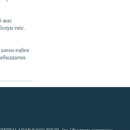
5 жас
олуы тиіс.
 алған еңбек
абылдаған.