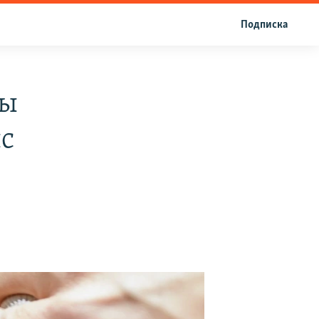
Подписка
ры
с