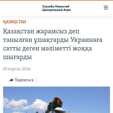
Ссылки
доступа
Вернуться
ҚАЗАҚСТАН
к
О ПРОЕКТЕ
Қазақстан жарамсыз деп
основному
ПОДПИСКА
содержанию
танылған ұшақтарды Украинаға
КОНТАКТЫ
Вернутся
сатты деген мәліметті жоққа
к
RFE/RL ДИРЕКТ
шығарды
главной
НАСТОЯЩЕЕ ВРЕМЯ
навигации
29 апрель, 2024
Вернутся
МИГРАНТ МЕДИА
к
Поделиться
поиску