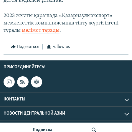
деген күдікпен ұсталған.
2023 жылғы қарашада «Қазарнаулыэкспорт»
мемлекеттік компаниясында тінту жүргізілгені
туралы
мәлімет тарады
.
Поделиться
Follow us
ПРИСОЕДИНЯЙТЕСЬ!
КОНТАКТЫ
НОВОСТИ ЦЕНТРАЛЬНОЙ АЗИИ
CENTRAL ASIAN © 2026 RFE/RL, Inc. | Все права защищены.
Подписка