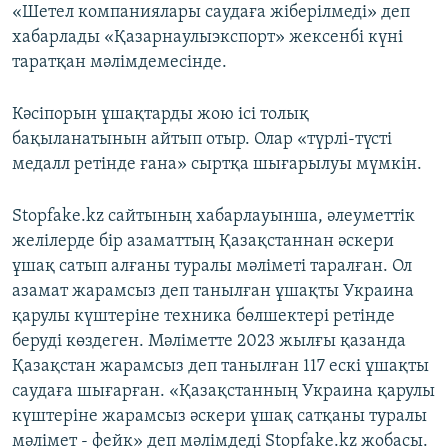
«Шетел компаниялары саудаға жіберілмеді» деп
хабарлады «Қазарнаулыэкспорт» жексенбі күні
таратқан мәлімдемесінде.
Кәсіпорын ұшақтарды жою ісі толық
бақыланатынын айтып отыр. Олар «түрлі-түсті
медалл ретінде ғана» сыртқа шығарылуы мүмкін.
Stopfake.kz сайтының хабарлауынша, әлеуметтік
желілерде бір азаматтың Қазақстаннан әскери
ұшақ сатып алғаны туралы мәліметі таралған. Ол
азамат жарамсыз деп танылған ұшақты Украина
қарулы күштеріне техника бөлшектері ретінде
беруді көздеген. Мәліметте 2023 жылғы қазанда
Қазақстан жарамсыз деп танылған 117 ескі ұшақты
саудаға шығарған. «Қазақстанның Украина қарулы
күштеріне жарамсыз әскери ұшақ сатқаны туралы
мәлімет - фейк» деп мәлімдеді Stopfake.kz жобасы.