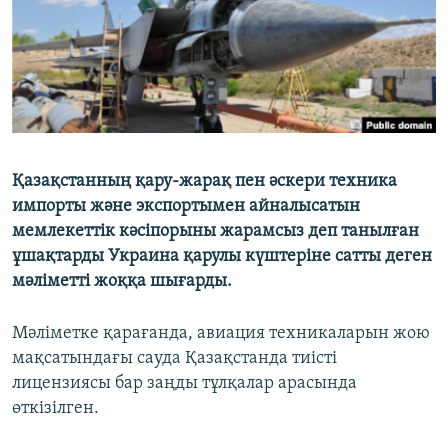
Қазақстанның қару-жарақ пен әскери техника
импорты және экспортымен айналысатын
мемлекеттік кәсіпорыны жарамсыз деп танылған
ұшақтарды Украина қарулы күштеріне сатты деген
мәліметті жоққа шығарды.
Мәліметке қарағанда, авиация техникаларын жою
мақсатындағы сауда Қазақстанда тиісті
лицензиясы бар заңды тұлқалар арасында
өткізілген.