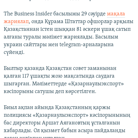
The Business Insider басылымы 29 сәуірде
мақала
жариялап
, онда Құрама Штаттар офшорлар арқылы
Қазақстаннан істен шыққан 81 әскери ұшақ сатып
алғаны туралы мәлімет жариялады. Басылым
украин сайттары мен telegram-арналарына
сүйенді.
Былтыр қазанда Қазақстан совет заманынан
қалған 117 ұшақты жою мақсатында саудаға
шығарған. Мәліметтерде «Қазарнаулыэкспорт»
кәсіпорыны сатушы деп көрсетілген.
Биыл ақпан айында Қазақстанның қаржы
полициясы «Қазарнаулыэкспорт» кәсіпорынының
бас директоры Аршат Аяғановтың ұсталғанын
хабарлады. Ол қызмет бабын асыра пайдаланды