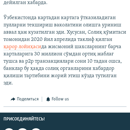
дейилган хабарда.
Ўзбекистонда картадан картага ўтказиладиган
пулларни текшириш ваколатини олишга уриниш
аввал ҳам кузатилган эди. Хусусан, Солиқ қўмитаси
томонидан 2020 йил апрелида таклиф қилган
қарор лойиҳаси
да жисмоний шахсларнинг барча
карталарига 30 миллион сўмдан ортиқ маблағ
тушса ва p2p транзакциялари сони 10 тадан ошса,
банклар бу ҳақда солиқ органларини хабардор
қилиши тартибини жорий этиш кўзда тутилган
эди.
Поделиться
Follow us
ПРИСОЕДИНЯЙТЕСЬ!