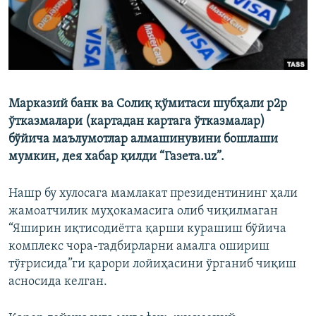
Марказий банк ва Солиқ қўмитаси шубҳали p2p
ўтказмалари (картадан картага ўтказмалар)
бўйича маълумотлар алмашинувини бошлаши
мумкин, дея хабар қилди “Газета.uz”.
Нашр бу хулосага мамлакат президентининг ҳали
жамоатчилик муҳокамасига олиб чиқилмаган
“Яширин иқтисодиётга қарши курашиш бўйича
комплекс чора-тадбирларни амалга ошириш
тўғрисида”ги қарори лойиҳасини ўрганиб чиқиш
асносида келган.