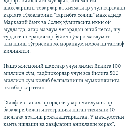
Қарор лойиҳасига мувофиқ, жисмоний
шахсларнинг товарлар ва хизматлар учун картадан
картага тўловларини “тартибга солиш” мақсадида
Марказий банк ва Солиқ қўмитасига икки ой
муддатда, агар маълум чегарадан ошиб кетса, шу
турдаги операциялар бўйича ўзаро маълумот
алмашиш тўғрисида меморандум имзолаш таклиф
қилиняпти.
Нашр жисмоний шахслар учун лимит йилига 100
миллион сўм, тадбиркорлар учун эса йилига 500
миллион сўм қилиб белгиланиши мумкинлигига
эътибор қаратган.
“Хавфсиз каналлар орқали ўзаро маълумотлар
базалари билан интеграциялашган тизимни 10
июлгача яратиш режалаштирилган. У маълумотни
қайта ишлаши ва хавфларни аниқлаши керак”,