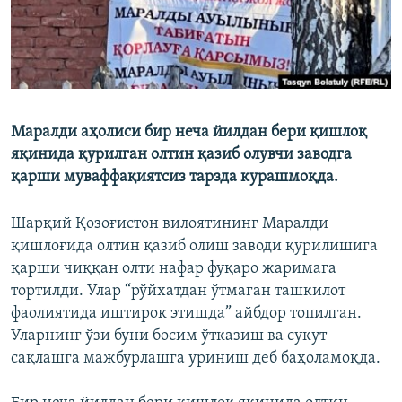
Маралди аҳолиси бир неча йилдан бери қишлоқ
яқинида қурилган олтин қазиб олувчи заводга
қарши муваффақиятсиз тарзда курашмоқда.
Шарқий Қозоғистон вилоятининг Маралди
қишлоғида олтин қазиб олиш заводи қурилишига
қарши чиққан олти нафар фуқаро жаримага
тортилди. Улар “рўйхатдан ўтмаган ташкилот
фаолиятида иштирок этишда” айбдор топилган.
Уларнинг ўзи буни босим ўтказиш ва сукут
сақлашга мажбурлашга уриниш деб баҳоламоқда.