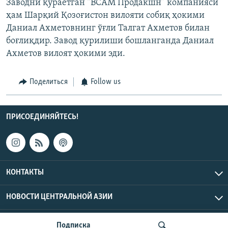
Заводни қураётган “ВСАМ Продакшн” компанияси
ҳам Шарқий Қозоғистон вилояти собиқ ҳокими
Даниал Ахметовнинг ўғли Талгат Ахметов билан
боғлиқдир. Завод қурилиши бошланганда Даниал
Ахметов вилоят ҳокими эди.
Поделиться
Follow us
ПРИСОЕДИНЯЙТЕСЬ!
КОНТАКТЫ
НОВОСТИ ЦЕНТРАЛЬНОЙ АЗИИ
CENTRAL ASIAN © 2026 RFE/RL, Inc. | Все права защищены.
Подписка