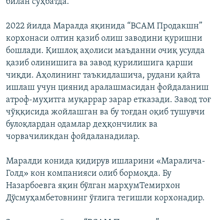
билан суҳбатда.
2022 йилда Маралда яқинида “ВСАМ Продакшн”
корхонаси олтин қазиб олиш заводини қуришни
бошлади. Қишлоқ аҳолиси маъданни очиқ усулда
қазиб олинишига ва завод қурилишига қарши
чиқди. Аҳолининг таъкидлашича, рудани қайта
ишлаш учун циянид аралашмасидан фойдаланиш
атроф-муҳитга муқаррар зарар етказади. Завод тоғ
чўққисида жойлашган ва бу тоғдан оқиб тушувчи
булоқлардан одамлар деҳқончилик ва
чорвачиликдан фойдаланадилар.
Маралди конида қидирув ишларини «Маралича-
Голд» кон компанияси олиб бормоқда. Бу
Назарбоевга яқин бўлган марҳумТемирхон
Дўсмуҳамбетовнинг ўғлига тегишли корхонадир.