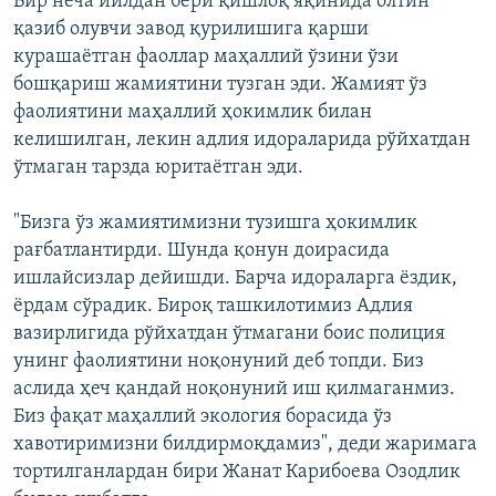
Бир неча йилдан бери қишлоқ яқинида олтин
қазиб олувчи завод қурилишига қарши
курашаётган фаоллар маҳаллий ўзини ўзи
бошқариш жамиятини тузган эди. Жамият ўз
фаолиятини маҳаллий ҳокимлик билан
келишилган, лекин адлия идораларида рўйхатдан
ўтмаган тарзда юритаётган эди.
"Бизга ўз жамиятимизни тузишга ҳокимлик
рағбатлантирди. Шунда қонун доирасида
ишлайсизлар дейишди. Барча идораларга ёздик,
ёрдам сўрадик. Бироқ ташкилотимиз Адлия
вазирлигида рўйхатдан ўтмагани боис полиция
унинг фаолиятини ноқонуний деб топди. Биз
аслида ҳеч қандай ноқонуний иш қилмаганмиз.
Биз фақат маҳаллий экология борасида ўз
хавотиримизни билдирмоқдамиз", деди жаримага
тортилганлардан бири Жанат Карибоева Озодлик