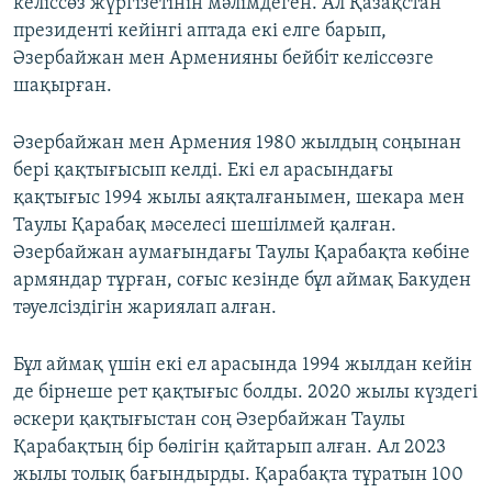
келіссөз жүргізетінін мәлімдеген. Ал Қазақстан
президенті кейінгі аптада екі елге барып,
Әзербайжан мен Арменияны бейбіт келіссөзге
шақырған.
Әзербайжан мен Армения 1980 жылдың соңынан
бері қақтығысып келді. Екі ел арасындағы
қақтығыс 1994 жылы аяқталғанымен, шекара мен
Таулы Қарабақ мәселесі шешілмей қалған.
Әзербайжан аумағындағы Таулы Қарабақта көбіне
армяндар тұрған, соғыс кезінде бұл аймақ Бакуден
тәуелсіздігін жариялап алған.
Бұл аймақ үшін екі ел арасында 1994 жылдан кейін
де бірнеше рет қақтығыс болды. 2020 жылы күздегі
әскери қақтығыстан соң Әзербайжан Таулы
Қарабақтың бір бөлігін қайтарып алған. Ал 2023
жылы толық бағындырды. Қарабақта тұратын 100