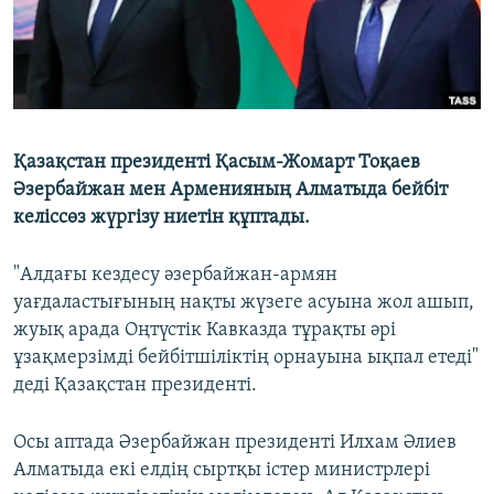
Қазақстан президенті Қасым-Жомарт Тоқаев
Әзербайжан мен Арменияның Алматыда бейбіт
келіссөз жүргізу ниетін құптады.
"Алдағы кездесу әзербайжан-армян
уағдаластығының нақты жүзеге асуына жол ашып,
жуық арада Оңтүстік Кавказда тұрақты әрі
ұзақмерзімді бейбітшіліктің орнауына ықпал етеді"
деді Қазақстан президенті.
Осы аптада Әзербайжан президенті Илхам Әлиев
Алматыда екі елдің сыртқы істер министрлері