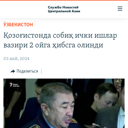
Ссылки
доступа
Вернуться
ӮЗБЕКИСТОН
к
О ПРОЕКТЕ
Қозоғистонда собиқ ички ишлар
основному
ПОДПИСКА
содержанию
вазири 2 ойга ҳибсга олинди
КОНТАКТЫ
Вернутся
к
03 май, 2024
RFE/RL ДИРЕКТ
главной
НАСТОЯЩЕЕ ВРЕМЯ
Поделиться
навигации
Вернутся
МИГРАНТ МЕДИА
к
поиску