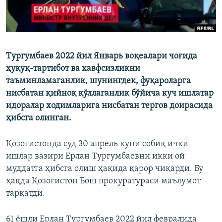
Тургумбаев 2022 йил Январь воқеалари чоғида
ҳуқуқ-тартибот ва хавфсизликни
таъминламаганлик, шунингдек, фуқароларга
нисбатан қийноқ қўллаганлик бўйича куч ишлатар
идоралар ходимларига нисбатан тергов доирасида
ҳибсга олинган.
Қозоғистонда суд 30 апрель куни собиқ ички
ишлар вазири Ерлан Тургумбаевни икки ой
муддатга ҳибсга олиш ҳақида қарор чиқарди. Бу
ҳақда Қозоғистон Бош прокуратураси маълумот
тарқатди.
61 ёшли Ерлан Тургумбаев 2022 йил февралида