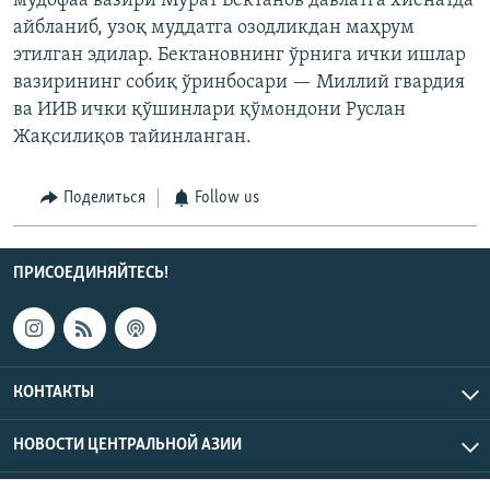
мудофаа вазири Мурат Бектанов давлатга хиёнатда
айбланиб, узоқ муддатга озодликдан маҳрум
этилган эдилар. Бектановнинг ўрнига ички ишлар
вазирининг собиқ ўринбосари — Миллий гвардия
ва ИИВ ички қўшинлари қўмондони Руслан
Жақсилиқов тайинланган.
Поделиться
Follow us
ПРИСОЕДИНЯЙТЕСЬ!
КОНТАКТЫ
НОВОСТИ ЦЕНТРАЛЬНОЙ АЗИИ