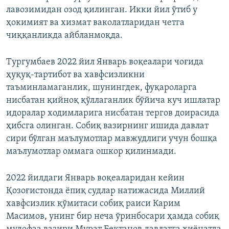
лавозимидан озод қилинган. Икки йил ўтиб у
ҳокимият ва хизмат ваколатларидан четга
чиққанликда айбланмоқда.
Тургумбаев 2022 йил Январь воқеалари чоғида
ҳуқуқ-тартибот ва хавфсизликни
таъминламаганлик, шунингдек, фуқароларга
нисбатан қийноқ қўллаганлик бўйича куч ишлатар
идоралар ходимларига нисбатан тергов доирасида
ҳибсга олинган. Собиқ вазирнинг ишида давлат
сири бўлган маълумотлар мавжудлиги учун бошқа
маълумотлар оммага ошкор қилинмади.
2022 йилдаги Январь воқеаларидан кейин
Қозоғистонда ёпиқ судлар натижасида Миллий
хавфсизлик қўмитаси собиқ раиси Карим
Масимов, унинг бир неча ўринбосари ҳамда собиқ