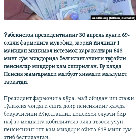
Ўзбекистон президентининг 30 апрель кунги 69-
сонли фармонига мувофиқ, жорий йилнинг 1
майидан минимал истеъмол харажатлари 648
минг сўм миқдорида белгиланганлиги туфайли
пенсиялар миқдори ҳам оширилган. Бу ҳақда
Пенсия жамғармаси матбуот хизмати маълумот
тарқатди.
Президент фармонига кўра, май ойидан иш стажи
тўлиқсиз чоғдаги ёшга доир пенсиянинг ҳамда
боқувчисини йўқотганлик пенсияси олувчи бир
нафар меҳнатга қобилиятсиз оила аъзоси учун
пенсиянинг энг кам миқдори ойига 648 минг сўм
этиб белгиланган.