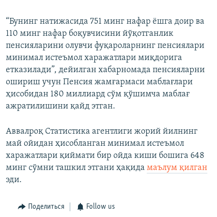
“Бунинг натижасида 751 минг нафар ёшга доир ва
110 минг нафар боқувчисини йўқотганлик
пенсияларини олувчи фуқароларнинг пенсиялари
минимал истеъмол харажатлари миқдорига
етказилади”, дейилган хабарномада пенсияларни
ошириш учун Пенсия жамғармаси маблағлари
ҳисобидан 180 миллиард сўм қўшимча маблағ
ажратилишини қайд этган.
Аввалроқ Статистика агентлиги жорий йилнинг
май ойидан ҳисобланган минимал истеъмол
харажатлари қиймати бир ойда киши бошига 648
минг сўмни ташкил этгани ҳақида
маълум қилган
эди.
Поделиться
Follow us