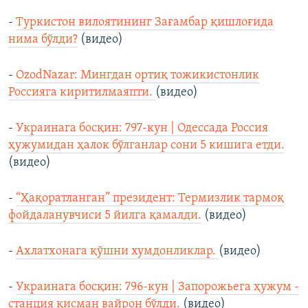
-
Туркистон вилоятининг Зағамбар қишлоғида
нима бўлди?
(видео)
-
OzodNazar: Мингдан ортиқ тожикистонлик
Россияга киритилмаяпти.
(видео)
-
Украинага босқин: 797-кун | Одессада Россия
ҳужумидан ҳалок бўлганлар сони 5 кишига етди.
(видео)
-
“Ҳақоратланган” президент: Термизлик тармоқ
фойдаланувчиси 5 йилга қамалди.
(видео)
-
Ахлатхонага қўшни хумдонликлар.
(видео)
-
Украинага босқин: 796-кун | Запорожьега ҳужум -
станция қисман вайрон бўлди.
(видео)