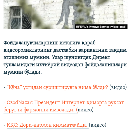
Фойдаланувчиларнинг истагига қараб
видеороликларнинг дастлабки вариантини тақдим
этишимиз мумкин. Улар шунингдек Директ
тўпламидаги ихтиёрий видеодан фойдаланишлари
мумкин бўлади.
-
“Кўча” устидан суриштирувга нима бўлди?
(видео)
-
OzodNazar: Президент Интернет-қиморга рухсат
берувчи фармонни имзолади. (
видео)
-
ҚҚС: Дори-дармон қимматлайди.
(видео)