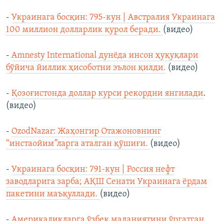
-
Украинага босқин: 795-кун | Австралия Украинага
100 миллион долларлик қурол беради.
(видео)
-
Amnesty International дунёда инсон ҳуқуқлари
бўйича йиллик ҳисоботни эълон қилди.
(видео)
-
Қозоғистонда доллар курси рекордни янгилади
.
(видео)
-
OzodNazar: Жаҳонгир Отажоновнинг
“инстаойим”ларга аталган қўшиғи.
(видео)
-
Украинага босқин: 791-кун | Россия нефт
заводларига зарба; АҚШ Сенати Украинага ёрдам
пакетини маъқуллади.
(видео)
-
Америкаликларга ўзбек маданиятини ўргатган