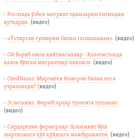
-
Россияда ўзбек мигрант одамларни ёнғиндан
қутқарди.
(видео)
-
«Ўстирган гулларим билан гаплашаман».
(видео)
-
Ой бориб омон қайтмаганлар - Қозоғистонда
ҳалок бўлган мигрантлар ҳикояси.
(видео)
-
OzodNazar: Мирзиёев Камерон билан нега
учрашмади? (
видео)
-
Эслатамиз. Фирибгарлар тузоғига тушманг.
(видео)
-
Сирдарёлик фермерлар: Ҳокимият бўш
шартномага қўл қўйишга мажбурлаяпти.
(видео)