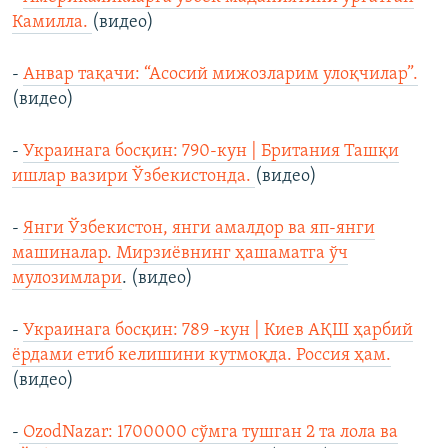
Камилла.
(видео)
-
Анвар тақачи: “Асосий мижозларим улоқчилар”.
(видео)
-
Украинага босқин: 790-кун | Британия Ташқи
ишлар вазири Ўзбекистонда.
(видео)
-
Янги Ўзбекистон, янги амалдор ва яп-янги
машиналар. Мирзиёвнинг ҳашаматга ўч
мулозимлари
. (видео)
-
Украинага босқин: 789 -кун | Киев АҚШ ҳарбий
ёрдами етиб келишини кутмоқда. Россия ҳам.
(видео)
-
OzodNazar: 1700000 сўмга тушган 2 та лола ва