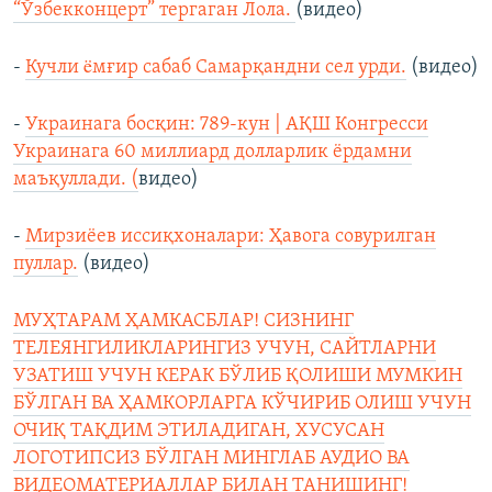
“Ўзбекконцерт” тергаган Лола.
(видео)
-
Кучли ëмғир сабаб Самарқандни сел урди.
(видео)
-
Украинага босқин: 789-кун | АҚШ Конгресси
Украинага 60 миллиард долларлик ёрдамни
маъқуллади. (
видео)
-
Мирзиёев иссиқхоналари: Ҳавога совурилган
пуллар.
(видео)
МУҲТАРАМ ҲАМКАСБЛАР! СИЗНИНГ
ТЕЛЕЯНГИЛИКЛАРИНГИЗ УЧУН, САЙТЛАРНИ
УЗАТИШ УЧУН КЕРАК БЎЛИБ ҚОЛИШИ МУМКИН
БЎЛГАН ВА ҲАМКОРЛАРГА КЎЧИРИБ ОЛИШ УЧУН
ОЧИҚ ТАҚДИМ ЭТИЛАДИГАН, ХУСУСАН
ЛОГОТИПСИЗ БЎЛГАН МИНГЛАБ АУДИО ВА
ВИДЕОМАТЕРИАЛЛАР БИЛАН ТАНИШИНГ!