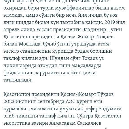
мунозаралар Қозоғистонда 1990 йилларнинг
охиридан бери турли муваффақиятлар билан давом
этмоқда, аммо сўнгги бир неча йил ичида бу ғоя
янги шиддат билан кун тартибига қайтди. 2019 йил
апрель ойида Россия президенти Владимир Путин
Қозоғистон президенти Қасим-Жомарт Тоқаев
билан Москвада бўлиб ўтган учрашувда атом
электр станциясини қуришда ёрдам беришни
таклиф қилган эди. Шундан сўнг Тоқаев ўз
чиқишларида атомдан тинч мақсадларда
фойдаланиш зарурлигини қайта-қайта
таъкидлади.
Қозоғистон президенти Қосим-Жомарт Тўқаев
2023 йилнинг сентябрида АЭС қуриш ёки
қурмаслик масаласини умумхалқ референдумига
олиб чиқишни таклиф қилган. Сўнгра Қозоғистон
энергетика вазири Алмасадам Саткалиев