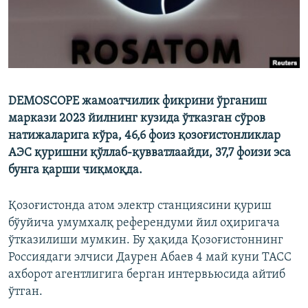
DEMOSCOPE жамоатчилик фикрини ўрганиш
маркази 2023 йилнинг кузида ўтказган сўров
натижаларига кўра, 46,6 фоиз қозоғистонликлар
АЭС қуришни қўллаб-қувватлаайди, 37,7 фоизи эса
бунга қарши чиқмоқда.
Қозоғистонда атом электр станциясини қуриш
бўуйича умумхалқ референдуми йил оҳиригача
ўтказилиши мумкин. Бу ҳақида Қозоғистоннинг
Россиядаги элчиси Даурен Абаев 4 май куни ТАСС
ахборот агентлигига берган интервьюсида айтиб
ўтган.