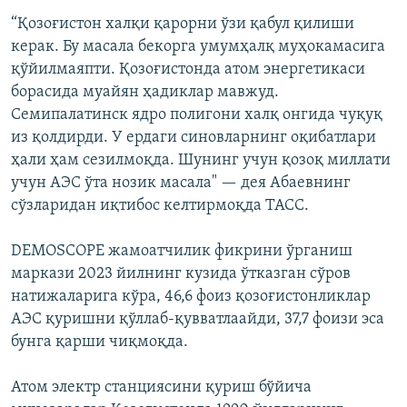
“Қозоғистон халқи қарорни ўзи қабул қилиши
керак. Бу масала бекорга умумҳалқ муҳокамасига
қўйилмаяпти. Қозоғистонда атом энергетикаси
борасида муайян ҳадиклар мавжуд.
Семипалатинск ядро полигони халқ онгида чуқуқ
из қолдирди. У ердаги синовларнинг оқибатлари
ҳали ҳам сезилмоқда. Шунинг учун қозоқ миллати
учун АЭС ўта нозик масала" — дея Абаевнинг
сўзларидан иқтибос келтирмоқда ТАСС.
DEMOSCOPE жамоатчилик фикрини ўрганиш
маркази 2023 йилнинг кузида ўтказган сўров
натижаларига кўра, 46,6 фоиз қозоғистонликлар
АЭС қуришни қўллаб-қувватлаайди, 37,7 фоизи эса
бунга қарши чиқмоқда.
Атом электр станциясини қуриш бўйича