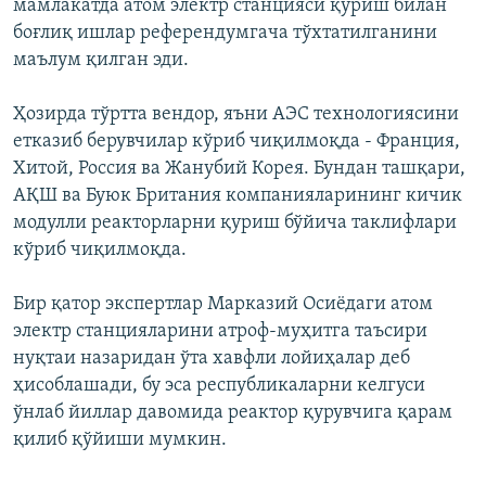
мамлакатда атом электр станцияси қуриш билан
боғлиқ ишлар референдумгача тўхтатилганини
маълум қилган эди.
Ҳозирда тўртта вендор, яъни АЭС технологиясини
етказиб берувчилар кўриб чиқилмоқда - Франция,
Хитой, Россия ва Жанубий Корея. Бундан ташқари,
АҚШ ва Буюк Британия компанияларининг кичик
модулли реакторларни қуриш бўйича таклифлари
кўриб чиқилмоқда.
Бир қатор экспертлар Марказий Осиёдаги атом
электр станцияларини атроф-муҳитга таъсири
нуқтаи назаридан ўта хавфли лойиҳалар деб
ҳисоблашади, бу эса республикаларни келгуси
ўнлаб йиллар давомида реактор қурувчига қарам
қилиб қўйиши мумкин.