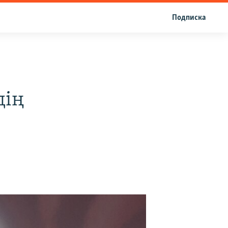
Подписка
дің