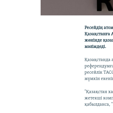
Ресейдің ато
Қазақстанға 
жөнінде қаза
мәлімдеді.
Қазақстанда 
референдумға
ресейлік ТАСС
мүмкін екені
"Қазақстан ха
жетекші комп
қабылданса, "