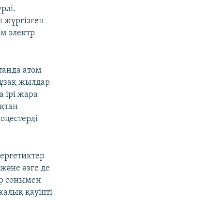
рлі.
 жүргізген
ом электр
танда атом
 ұзақ жылдар
 ірі жара
ықтан
роцестерді
нергетиктер
және өзге де
ар сонымен
алық қауіпті