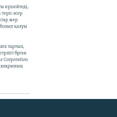
ы күшейтеді,
теріс әсер
ектар жер
 болып қалуы
лға тартып,
трлігі бұған
ar Corporation
нияларының