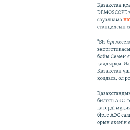
Қазақстан қоғ
DEMOSCOPE қо
сауалнама
нә
станциясын са
"Біз бұл мәс
энергетикасы
бойы Семей я
қалдырды. Әл
Қазақстан үші
қолдаса, ол р
Қазақстандық
билікті АЭС-
қатерді мұқи
бірге АЭС са
орын екенін 