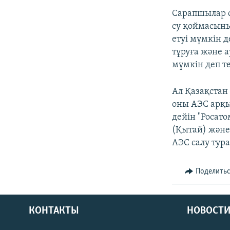
Сарапшылар с
су қоймасыны
етуі мүмкін д
тұруға және 
мүмкін деп те
Ал Қазақстан
оны АЭС арқы
дейін "Росатом
(Қытай) және
АЭС салу тур
Поделить
КОНТАКТЫ
НОВОСТИ