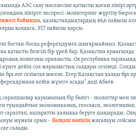
амында АЭС салу мәселесіне қатысты қоғам пікірі әртү
ғамдық пікірге экспресс-мониторинг жүргізу бюросы
тижесі бойынша
, қазақстандықтардың 46,6 пайызы ат
луды қолдаса, 37,7 пайызы қарсы.
елені бостан-босқа референдумға шығармаймыз. Қазақс
на қатысты белгілі бір үрей бар. Қазақстан аумағында
дролық полигоны орналасты. Ол республика тарихында
і күнге дейін сол жарылыстың салдары сезіледі. Сонд
н бұл өте сезімтал мәселе. Егер Қазақстан халқы бұл п
еферендумнан кейін жүзеге асады" деді Абаев.
 сарапшылар қауымының бір бөлігі - экологтар мен э
тен туындайтын экономикалық, геосаяси, экологиялық 
ят сараптап, ақпаратты халыққа беруге шақырады. Ол
лынуы мүмкін орын –
Балқаш көлінің
жағалауы сейсмик
еске салады.