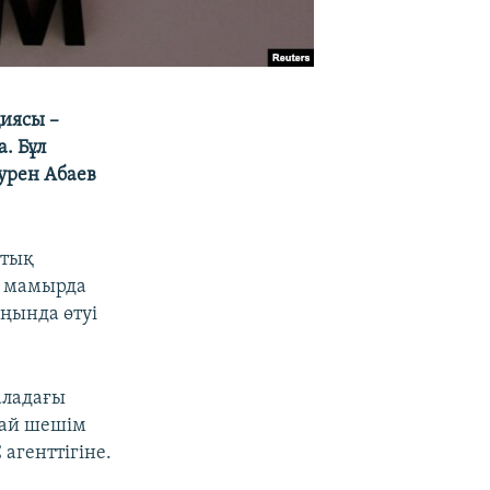
циясы –
. Бұл
урен Абаев
ттық
 4 мамырда
ңында өтуі
аладағы
дай шешім
агенттігіне.