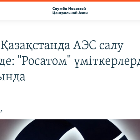
 Қазақстанда АЭС салу
де: "Росатом" үміткерлер
ында
ся