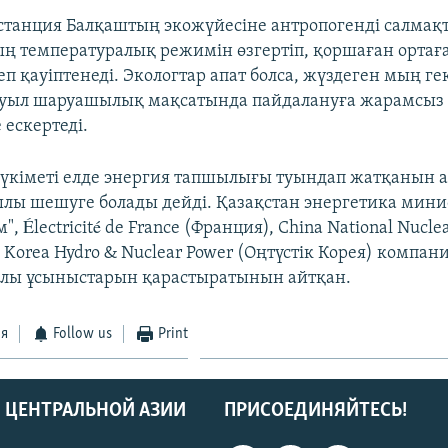
танция Балқаштың экожүйесіне антропогенді салмақт
ң температуралық режимін өзгертіп, қоршаған ортаға 
еп қауіптенеді. Экологтар апат болса, жүздеген мың г
ауыл шаруашылық мақсатында пайдалануға жарамсыз
 ескертеді.
 үкіметі елде энергия тапшылығы туындап жатқанын а
лы шешуге болады дейді. Қазақстан энергетика минис
", Électricité de France (Франция), China National Nucle
 Korea Hydro & Nuclear Power (Оңтүстік Корея) компа
алы ұсыныстарын қарастыратынын айтқан.
ся
Follow us
Print
 ЦЕНТРАЛЬНОЙ АЗИИ
ПРИСОЕДИНЯЙТЕСЬ!