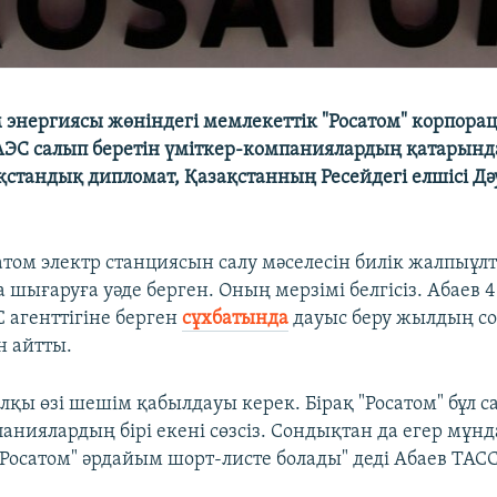
м энергиясы жөніндегі мемлекеттік "Росатом" корпора
АЭС салып беретін үміткер-компаниялардың қатарында
қстандық дипломат, Қазақстанның Ресейдегі елшісі Дә
атом электр станциясын салу мәселесін билік жалпыұл
 шығаруға уәде берген. Оның мерзімі белгісіз. Абаев
 агенттігіне берген
сұхбатында
дауыс беру жылдың со
н айтты.
лқы өзі шешім қабылдауы керек. Бірақ "Росатом" бұл с
аниялардың бірі екені сөзсіз. Сондықтан да егер мұн
Росатом" әрдайым шорт-листе болады" деді Абаев ТАСС 