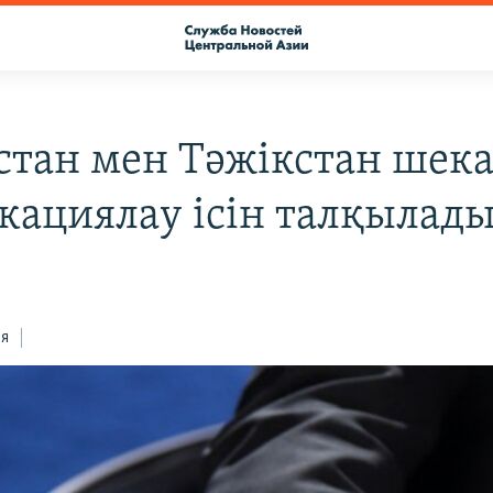
стан мен Тәжікстан шек
кациялау ісін талқылад
ся