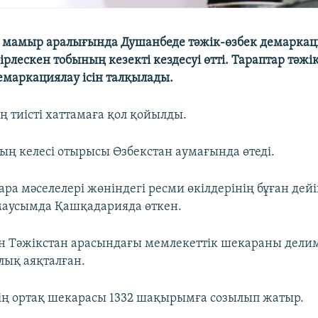
 4 мамыр аралығында Душанбеде тәжік-өзбек демаркац
рлескен тобының кезекті кездесуі өтті. Тараптар тәжі
маркациялау ісін талқылады.
ң тиісті хаттамаға қол қойылды.
ң келесі отырысы Өзбекстан аумағында өтеді.
ара мәселелері жөніндегі ресми өкілдерінің бұған дейі
маусымда Қашқадарияда өткен.
н Тәжікстан арасындағы мемлекеттік шекараны делим
лық аяқталған.
ің ортақ шекарасы 1332 шақырымға созылып жатыр.