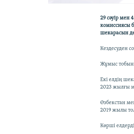
29 сәуір мен
комиссиясы бі
шекарасын де
Кездесуден со
Жұмыс тобыны
Екі елдің шек
2023 жылғы 
Өзбекстан ме
2019 жылы то
Көрші елдерд