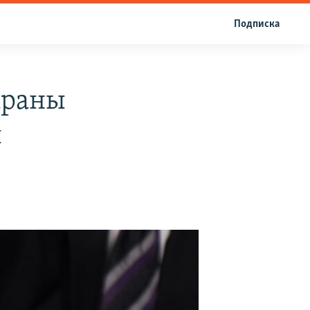
Подписка
араны
ы