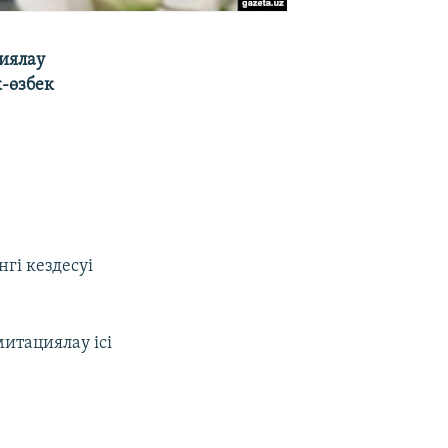
иялау
к-өзбек
нгі кездесуі
итациялау ісі