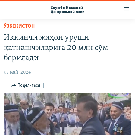
Ссылки
доступа
Вернуться
ӮЗБЕКИСТОН
к
О ПРОЕКТЕ
Иккинчи жаҳон уруши
основному
ПОДПИСКА
содержанию
қатнашчиларига 20 млн сўм
КОНТАКТЫ
Вернутся
берилади
к
RFE/RL ДИРЕКТ
главной
07 май, 2024
НАСТОЯЩЕЕ ВРЕМЯ
навигации
Вернутся
Поделиться
МИГРАНТ МЕДИА
к
поиску