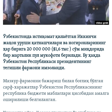
Ўзбекистонда истиқомат қилаётган Иккинчи
жаҳон уруши қатнашчилари ва ногиронларининг
ҳар бирига 20 000 000 ($1,6 тыс ) сўм миқдорида
бир марталик пул мукофоти берилади. Бу ҳақда
Ўзбекистон Республикаси президентининг
тегишли фармони имзоланди.
Мазкур фармонни бажариш билан боғлиқ бўлган
сарф-харажатлар Ўзбекистон Республикасининг
республика бюджети маблағлари ҳисобидан амалга
оширилиши белгиланган.