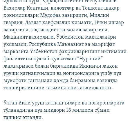
Ҳужжатга кўра, Қорақалпоғистон Республикаси
Вазирлар Кенгаши, вилоятлар ва Тошкент шаҳар
ҳокимликлари Мудофаа вазирлиги, Миллий
гвардия, Давлат хавфсизлик хизмати, Ички ишлар
вазирлиги, Иқтисодиёт ва молия вазирлиги,
Маданият вазирлиги, Ўзбекистон маҳаллалари
уюшмаси, Республика Маънавият ва маърифат
марказига Ўзбекистон фахрийларининг ижтимоий
фаолиятини қўллаб-қувватлаш “Нуроний”
жамғармаси билан биргаликда Иккинчи жаҳон
уруши қатнашчилари ва ногиронларига ушбу пул
мукофоти тантанали ҳамда байрамона вазиятда
топширилишини таъминлаши таъкидланган.
Ўтган йили уруш қатнашчилари ва ногиронларига
тўланадиган пул миқдори 18 миллион сўмни
ташкил этганди.