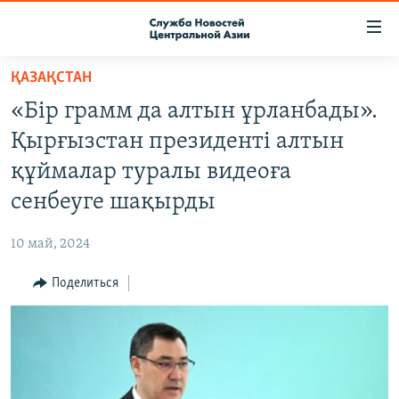
Ссылки
доступа
Вернуться
ҚАЗАҚСТАН
к
О ПРОЕКТЕ
«Бір грамм да алтын ұрланбады».
основному
ПОДПИСКА
содержанию
Қырғызстан президенті алтын
КОНТАКТЫ
Вернутся
құймалар туралы видеоға
к
RFE/RL ДИРЕКТ
сенбеуге шақырды
главной
НАСТОЯЩЕЕ ВРЕМЯ
навигации
10 май, 2024
Вернутся
МИГРАНТ МЕДИА
к
Поделиться
поиску