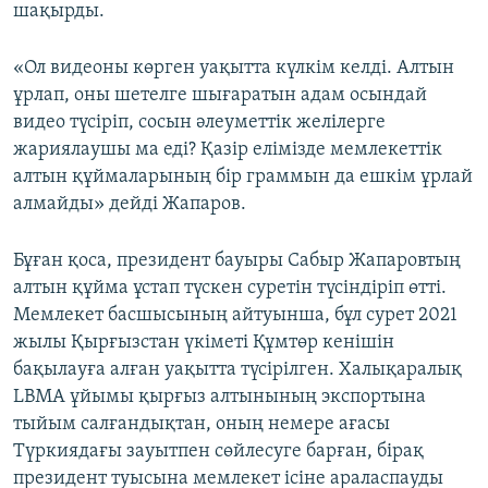
шақырды.
«Ол видеоны көрген уақытта күлкім келді. Алтын
ұрлап, оны шетелге шығаратын адам осындай
видео түсіріп, сосын әлеуметтік желілерге
жариялаушы ма еді? Қазір елімізде мемлекеттік
алтын құймаларының бір граммын да ешкім ұрлай
алмайды» дейді Жапаров.
Бұған қоса, президент бауыры Сабыр Жапаровтың
алтын құйма ұстап түскен суретін түсіндіріп өтті.
Мемлекет басшысының айтуынша, бұл сурет 2021
жылы Қырғызстан үкіметі Құмтөр кенішін
бақылауға алған уақытта түсірілген. Халықаралық
LBMA ұйымы қырғыз алтынының экспортына
тыйым салғандықтан, оның немере ағасы
Түркиядағы зауытпен сөйлесуге барған, бірақ
президент туысына мемлекет ісіне араласпауды