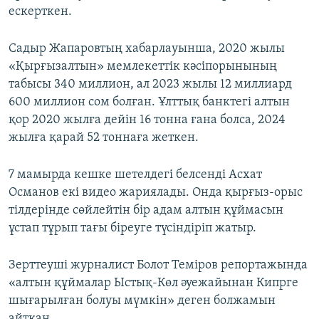
ескерткен.
Садыр Жапаровтың хабарлауынша, 2020 жылы
«Қырғызалтын» мемлекеттік кәсіпорынының
табысы 340 миллион, ал 2023 жылы 12 миллиард
600 миллион сом болған. Ұлттық банктегі алтын
қор 2020 жылға дейін 16 тонна ғана болса, 2024
жылға қарай 52 тоннаға жеткен.
7 мамырда кешке шетелдегі белсенді Асхат
Османов екі видео жариялады. Онда қырғыз-орыс
тілдерінде сөйлейтін бір адам алтын құймасын
ұстап тұрып тағы біреуге түсіндіріп жатыр.
Зерттеуші журналист Болот Теміров репортажында
«алтын құймалар Ыстық-Көл әуежайынан Кипрге
шығарылған болуы мүмкін» деген болжамын
айтқан.