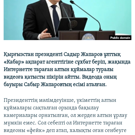
Қырғызстан президенті Садыр Жапаров ұлттық
«Кабар» ақпарат агенттігіне сұхбат беріп, жақында
Интернетте тараған алтын құймалар туралы
видеоға қатысты пікірін айтты. Видеода оның
бауыры Сабыр Жапаровтың есімі аталған.
Президенттің мәлімдеуінше, үкіметтің алтын
құймалары сақталған орында бақылау
камериалары орнатылған, ол жерден алтын ұрлау
мүмкін емес. Сол себепті ол Интернетте тараған
видеоны «фейк» деп атап, халықты оған сенбеуге