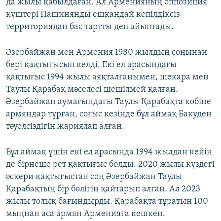
да жылы қабылдаған. Ал Арменияның оппозиция
күштері Пашинянды ешқандай кепілдіксіз
территориядан бас тартты деп айыптады.
Әзербайжан мен Армения 1980 жылдың соңынан
бері қақтығысып келді. Екі ел арасындағы
қақтығыс 1994 жылы аяқталғанымен, шекара мен
Таулы Қарабақ мәселесі шешілмей қалған.
Әзербайжан аумағындағы Таулы Қарабақта көбіне
армяндар тұрған, соғыс кезінде бұл аймақ Бакуден
тәуелсіздігін жариялап алған.
Бұл аймақ үшін екі ел арасында 1994 жылдан кейін
де бірнеше рет қақтығыс болды. 2020 жылы күздегі
әскери қақтығыстан соң Әзербайжан Таулы
Қарабақтың бір бөлігін қайтарып алған. Ал 2023
жылы толық бағындырды. Қарабақта тұратын 100
мыңнан аса армян Арменияға көшкен.