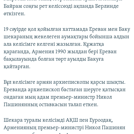
Байрам соңғы рет келіссөзді ақпанда Берлинде
өткізген.
19 сәуірде қол қойылған хаттамада Ереван мен Баку
шекараның жекелеген аумақтары бойынша алдын
ала келісімге келгені жазылған. Құжатқа
қарағанда, Армения 1990 жылдан бері Ереван
бақылауында болған төрт ауылды Бакуға
қайтарған.
Бұл келісімге армян архиепископы қарсы шықты.
Ереванда архиепископ бастаған шеруге қатысқан
ондаған мың адам премьер-министр Никол
Пашинянның оставкасын талап еткен.
Шекара туралы келісімді АҚШ пен Еуроодақ,
Арменияның премьер-министрі Никол Пашинян