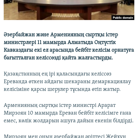
Әзербайжан және Арменияның сыртқы істер
министрлері 11 мамырда Алматыда Оңтүстік
Кавказдағы екі ел арасында бейбіт келісім орнатуға
бағытталған келіссөзді қайта жалғастырды.
Қазақстанның ең ірі қаласындағы келіссөз
Ереванда өткен айдағы шекараны демаркациялау
келісіміне қарсы шерулер тұсында өтіп жатыр.
Арменияның сыртқы істер министрі Арарат
Мирзоян 10 мамырда Ереван бейбіт келісімге ғана
емес, көлік жолдарын ашуға дайын екенін білдірді.
Мирзоян мен оның әзербайжан әріптесі Жейхун