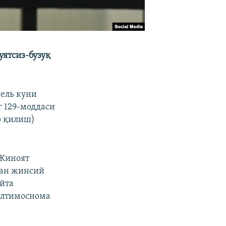
уятсиз-бузуқ
рель куни
 129-моддаси
р қилиш)
 Жиноят
тан жинсий
йта
 илтимоснома