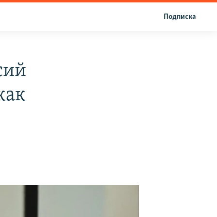
Подписка
сий
как