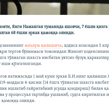
ояти, Янги Наманган туманида яшовчи, 7 ёшли қизга 
илган 68 ёшли эркак қамоққа олинди.
удсманининг
маълум қилишича
, ҳодиса юзасидан 5 ап
ри тергов бўлинмаси томонидан Жиноят кодексининг
ёшга тўлмаган шахсга нисбатан уятсиз-бузуқ ҳаракатла
 иши қўзғатилганди.
ргов натижасида 1 май куни эркак Б.И.нинг қилмиши
119-моддаси 4-қисми (14 ёшга тўлмаган шахсга нисба
лик ишлатиб ғайритабиий усулда қондириш) билан қа
ва у процессуал тартибда ушланиб, судга киритилган
к қамоққа олинди.