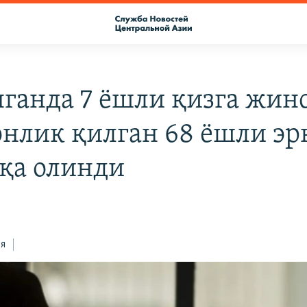
ганда 7 ёшли қизга жин
онлик қилган 68 ёшли эр
қа олинди
ся