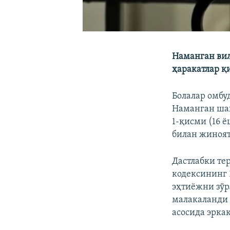
Наманган вил
ҳаракатлар қ
Болалар омб
Наманган шаҳ
1-қисми (16 
билан жиноят
Дастлабки те
кодексининг 
эҳтиёжни зўр
малакаланди 
асосида эрка