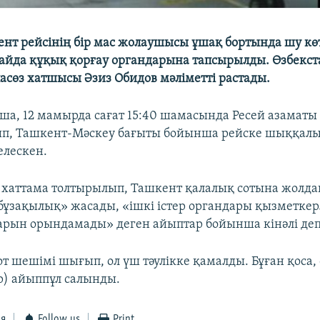
нт рейсінің бір мас жолаушысы ұшақ бортында шу көт
айда құқық қорғау органдарына тапсырылды. Өзбекс
асөз хатшысы Әзиз Обидов мәліметті растады.
а, 12 мамырда сағат 15:40 шамасында Ресей азаматы 
ып, Ташкент-Мәскеу бағыты бойынша рейске шыққалы
елескен.
 хаттама толтырылып, Ташкент қалалық сотына жолда
 бұзақылық» жасады, «ішкі істер органдары қызметкер
арын орындамады» деген айыптар бойынша кінәлі де
от шешімі шығып, ол үш тәулікке қамалды. Бұған қоса,
ар) айыппұл салынды.
ся
Follow us
Print