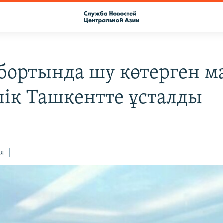
бортында шу көтерген м
лік Ташкентте ұсталды
ся