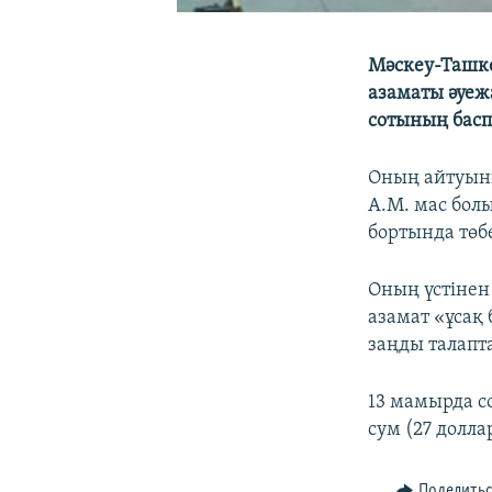
Мәскеу-Ташке
азаматы әуеж
сотының басп
Оның айтуынш
А.М. мас бол
бортында төб
Оның үстінен
азамат «ұсақ
заңды талапт
13 мамырда с
сум (27 долл
Поделить