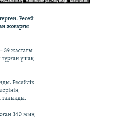
ерген. Ресей
тан жоғарғы
– 39 жастағы
 тұрған ұшақ
нды. Ресейлік
лерінің
п танылды.
 оған 340 мың