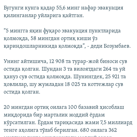
Бугунги кунга қадар 55,6 минг нафар эвакуация
қилинганлар уйларига қайтган.
“5 мингга яқин фуқаро эвакуация пунктларида
қолмоқда, 58 мингдан ортиқ киши ўз
қариндошларникида қолмоқда”, - деди Бозумбаев.
Унинг айтишича, 12 908 та турар-жой биноси сув
остида қолган. Шундан 3 та вилоятдаги 264 та уй
ҳануз сув остида қолмоқда. Шунингдек, 25 921 та
ҳовлилар, шу жумладан 18 025 та коттежлар сув
остида қолган.
20 мингдан ортиқ оилага 100 базавий ҳисоблаш
миқдорида бир марталик моддий ёрдам
кўрсатилган. Ёрдам тариқасида жами 7,5 миллиард
тенге аҳолига тўлаб берилган. 680 оилага 362