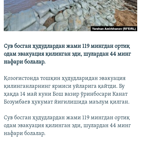
Сув босган ҳудудлардан жами 119 мингдан ортиқ
одам эвакуация қилинган эди, шулардан 44 минг
нафари болалар.
Қозоғистонда тошқин ҳудудларидан эвакуация
қилинганларнинг ярмиси уйларига қайтди. Бу
ҳақда 14 май куни Бош вазир ўринбосари Канат
Бозумбаев ҳукумат йиғилишида маълум қилган.
Сув босган ҳудудлардан жами 119 мингдан ортиқ
одам эвакуация қилинган эди, шулардан 44 минг
нафари болалар.