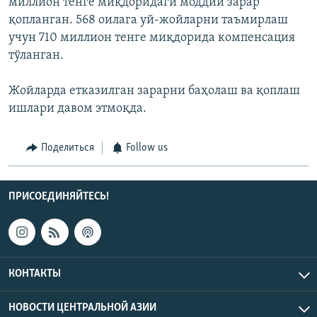
миллион тенге миқдоридаги моддий зарар
қопланган. 568 оилага уй-жойларни таъмирлаш
учун 710 миллион тенге миқдорида компенсация
тўланган.
Жойларда етказилган зарарни баҳолаш ва қоплаш
ишлари давом этмоқда.
Поделиться
Follow us
ПРИСОЕДИНЯЙТЕСЬ!
КОНТАКТЫ
НОВОСТИ ЦЕНТРАЛЬНОЙ АЗИИ