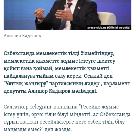
Алишер Кадыров
Өзбекстанда мемлекеттік тілді білмейтіндер,
мемлекеттік қызметте жұмыс істеуге шектеу
қойып ғана қоймай, мемлекеттік қызметті
пайдалануға тыйым салу керек. Осылай деп
"Ұлттық жаңғыру" партиясының лидері, парламент
депутаты Алишер Кадыров мәлімдеді.
Саясаткер тelegram-каналына "Ресейде жұмыс
істеу үшін, орыс тілін білуі міндетті, ал Өзбекстанда
тұрып жатқан ресейліктерге неге өзбек тілін білу
маңызды емес?" деп жазды.