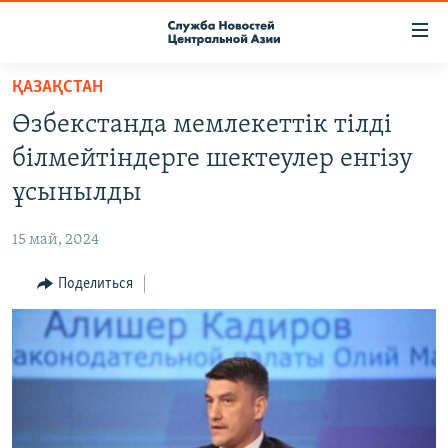
Ссылки
доступа
Вернуться
ҚАЗАҚСТАН
к
О ПРОЕКТЕ
Өзбекстанда мемлекеттік тілді
основному
ПОДПИСКА
содержанию
білмейтіндерге шектеулер енгізу
КОНТАКТЫ
Вернутся
ұсынылды
к
RFE/RL ДИРЕКТ
главной
15 май, 2024
НАСТОЯЩЕЕ ВРЕМЯ
навигации
Вернутся
Поделиться
МИГРАНТ МЕДИА
к
поиску