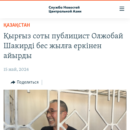
Ссылки
доступа
Вернуться
ҚАЗАҚСТАН
к
О ПРОЕКТЕ
Қырғыз соты публицист Олжобай
основному
ПОДПИСКА
содержанию
Шакирді бес жылға еркінен
КОНТАКТЫ
Вернутся
айырды
к
RFE/RL ДИРЕКТ
главной
15 май, 2024
НАСТОЯЩЕЕ ВРЕМЯ
навигации
Вернутся
Поделиться
МИГРАНТ МЕДИА
к
поиску