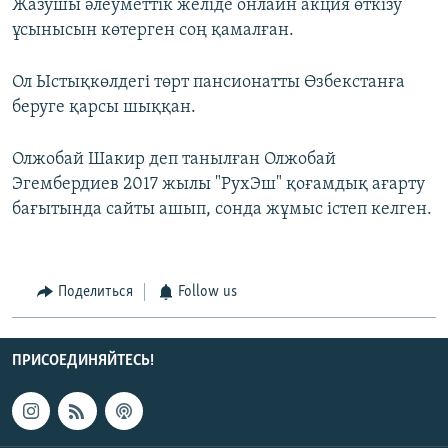
Жазушы әлеуметтік желіде онлайн акция өткізу
ұсынысын көтерген соң қамалған.
Ол Ыстықкөлдегі төрт пансионатты Өзбекстанға
беруге қарсы шыққан.
Олжобай Шакир деп танылған Олжобай
Эгембердиев 2017 жылы "РухЭш" қоғамдық ағарту
бағытында сайты ашып, сонда жұмыс істеп келген.
Поделиться
Follow us
ПРИСОЕДИНЯЙТЕСЬ!