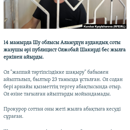
14 мамырда Шу облысы Аламүдүн аудандық соты
жазушы әрі публицист Олжобай Шакирді бес жылға
еркінен айырды.
Ол "жаппай тәртіпсіздікке шақыру" бабымен
айыпталып, былтыр 23 тамызда ұсталған. Ол содан
бері арнайы қызметтің тергеу абақтысында отыр.
Ол өзіне тағылған айыптарды мойындамады.
Прокурор соттан оны жеті жылға абақтыға кесуді
сұраған.