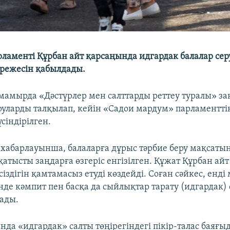
рламенті Құрбан айт қарсаңында идгардак балалар се
ережесін қабылдады.
мамырда «Дәстүрлер мен салттарды реттеу туралы» заң
уларды талқылап, кейін «Садои мардум» парламенттік
үсіндірілген.
абарлауынша, балаларға дұрыс тәрбие беру мақсаты
атысты заңдарға өзгеріс енгізілген. Құжат Құрбан айт
сіздігін қамтамасыз етуді көздейді. Соған сәйкес, енд
інде кәмпит пен басқа да сыйлықтар тарату (идгардак)
ады.
да «идгардак» салты төңірегіндегі пікір-талас баяғыд