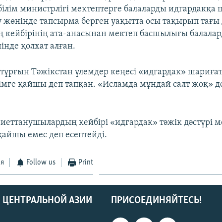
 білім министрлігі мектептерге балаларды идгардакқа
у жөнінде тапсырма берген уақытта осы тақырып тағы 
 кейбірінің ата-анасынан мектеп басшылығы балала
інде қолхат алған.
тұрғын Тәжікстан үлемдер кеңесі «идгардак» шариғат
лімге қайшы деп тапқан. «Исламда мұндай салт жоқ» д
иеттанушылардың кейбірі «идгардак» тәжік дәстүрі м
қайшы емес деп есептейді.
ся
Follow us
Print
 ЦЕНТРАЛЬНОЙ АЗИИ
ПРИСОЕДИНЯЙТЕСЬ!