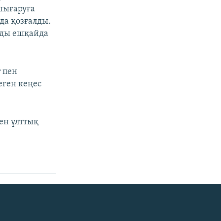
 шығаруға
да қозғалды.
рды ешқайда
 пен
еген кеңес
ен ұлттық