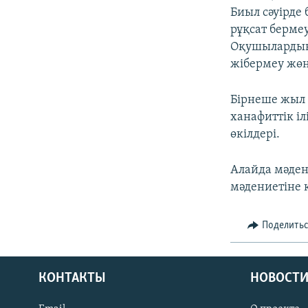
Биыл сәуірде
рұқсат берме
Оқушылардың
жібермеу жөн
Бірнеше жыл 
ханафиттік і
өкілдері.
Алайда мәден
мәдениетіне 
Поделить
КОНТАКТЫ
НОВОСТИ