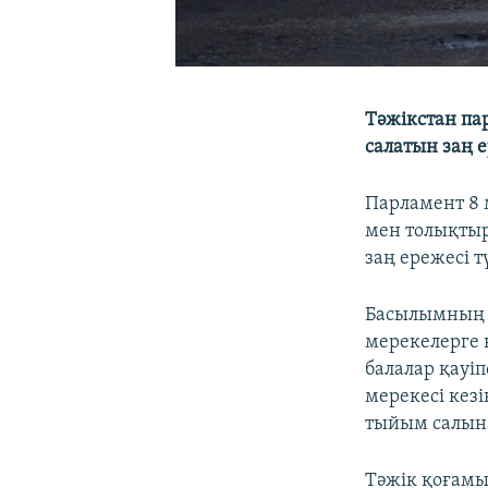
Тәжікстан па
салатын заң 
Парламент 8 
мен толықтыр
заң ережесі т
Басылымның х
мерекелерге қ
балалар қауіп
мерекесі кез
тыйым салын
Тәжік қоғамын