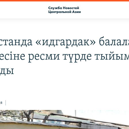
станда «идгардак» балал
есіне ресми түрде тыйы
нды
ся