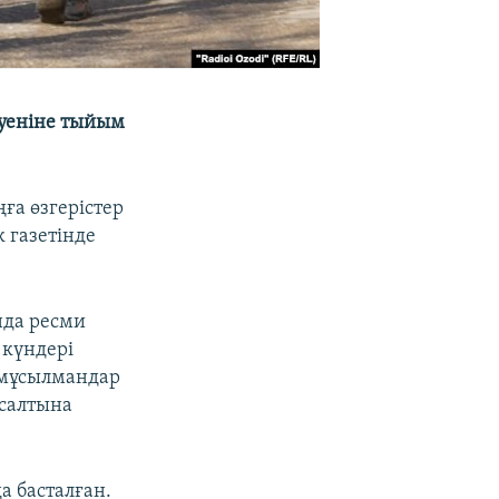
руеніне тыйым
ға өзгерістер
 газетінде
нда ресми
 күндері
і мұсылмандар
 салтына
а басталған.