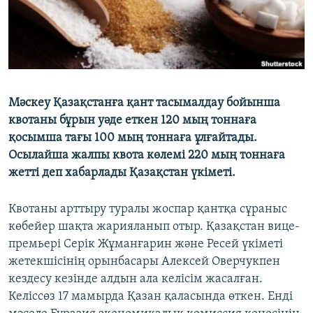
Мәскеу Қазақстанға қант тасымалдау бойынша
квотаны бұрын уәде еткен 120 мың тоннаға
қосымша тағы 100 мың тоннаға ұлғайтады.
Осылайша жалпы квота көлемі 220 мың тоннаға
жетті деп хабарлады Қазақстан үкіметі.
Квотаны арттыру туралы жоспар қантқа сұраныс
көбейер шақта жарияланып отыр. Қазақстан вице-
премьері Серік Жұманғарин және Ресей үкіметі
жетекшісінің орынбасары Алексей Оверчукпен
кездесу кезінде алдын ала келісім жасалған.
Келіссөз 17 мамырда Қазан қаласында өткен. Енді