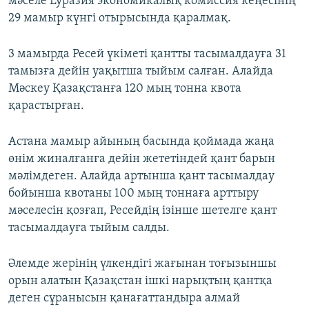
мәселе Еуразия экономикалық комиссия кеңесінің
29 мамыр күнгі отырысында қаралмақ.
3 мамырда Ресей үкіметі қантты тасымалдауға 31
тамызға дейін уақытша тыйым салған. Алайда
Мәскеу Қазақстанға 120 мың тонна квота
қарастырған.
Астана мамыр айының басында қоймада жаңа
өнім жиналғанға дейін жететіндей қант барын
мәлімдеген. Алайда артынша қант тасымалдау
бойынша квотаны 100 мың тоннаға арттыру
мәселесін қозғап, Ресейдің ізінше шетелге қант
тасымалдауға тыйым салды.
Әлемде жерінің үлкендігі жағынан тоғызыншы
орын алатын Қазақстан ішкі нарықтың қантқа
деген сұранысын қанағаттандыра алмай