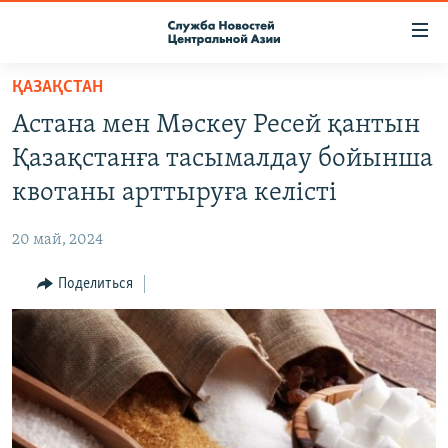
Ссылки
доступа
Вернуться
ҚАЗАҚСТАН
к
О ПРОЕКТЕ
Астана мен Мәскеу Ресей қантын
основному
ПОДПИСКА
содержанию
Қазақстанға тасымалдау бойынша
КОНТАКТЫ
Вернутся
квотаны арттыруға келісті
к
RFE/RL ДИРЕКТ
главной
20 май, 2024
НАСТОЯЩЕЕ ВРЕМЯ
навигации
Вернутся
Поделиться
МИГРАНТ МЕДИА
к
поиску