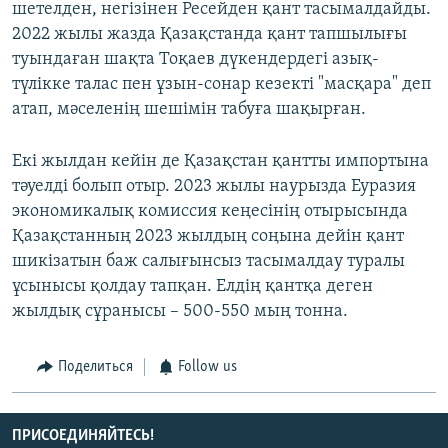
шетелден, негізінен Ресейден қант тасымалдайды.
2022 жылы жазда Қазақстанда қант тапшылығы
туындаған шақта Тоқаев дүкендердегі азық-
түлікке талас пен ұзын-сонар кезекті "масқара" деп
атап, мәселенің шешімін табуға шақырған.
Екі жылдан кейін де Қазақстан қантты импортына
тәуелді болып отыр. 2023 жылы наурызда Еуразия
экономикалық комиссия кеңесінің отырысында
Қазақстанның 2023 жылдың соңына дейін қант
шикізатын баж салығынсыз тасымалдау туралы
ұсынысы қолдау тапқан. Елдің қантқа деген
жылдық сұранысы – 500-550 мың тонна.
Поделиться
Follow us
ПРИСОЕДИНЯЙТЕСЬ!