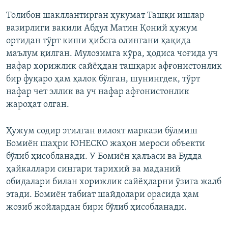
Толибон шакллантирган ҳукумат Ташқи ишлар
вазирлиги вакили Абдул Матин Қоний ҳужум
ортидан тўрт киши ҳибсга олингани ҳақида
маълум қилган. Мулозимга кўра, ҳодиса чоғида уч
нафар хорижлик сайёҳдан ташқари афғонистонлик
бир фуқаро ҳам ҳалок бўлган, шунингдек, тўрт
нафар чет эллик ва уч нафар афғонистонлик
жароҳат олган.
Ҳужум содир этилган вилоят маркази бўлмиш
Бомиён шаҳри ЮНЕСКО жаҳон мероси объекти
бўлиб ҳисобланади. У Бомиён қалъаси ва Будда
ҳайкаллари сингари тарихий ва маданий
обидалари билан хорижлик сайёҳларни ўзига жалб
этади. Бомиён табиат шайдолари орасида ҳам
жозиб жойлардан бири бўлиб ҳисобланади.