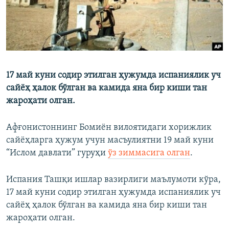
17 май куни содир этилган ҳужумда испаниялик уч
сайёҳ ҳалок бўлган ва камида яна бир киши тан
жароҳати олган.
Афғонистоннинг Бомиён вилоятидаги хорижлик
сайёҳларга ҳужум учун масъулиятни 19 май куни
“Ислом давлати” гуруҳи
ўз зиммасига олган
.
Испания Ташқи ишлар вазирлиги маълумоти кўра,
17 май куни содир этилган ҳужумда испаниялик уч
сайёҳ ҳалок бўлган ва камида яна бир киши тан
жароҳати олган.