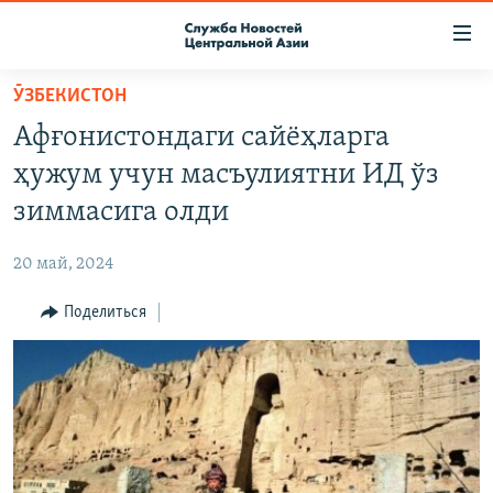
Ссылки
доступа
Вернуться
ӮЗБЕКИСТОН
к
О ПРОЕКТЕ
Афғонистондаги сайёҳларга
основному
ПОДПИСКА
содержанию
ҳужум учун масъулиятни ИД ўз
КОНТАКТЫ
Вернутся
зиммасига олди
к
RFE/RL ДИРЕКТ
главной
20 май, 2024
НАСТОЯЩЕЕ ВРЕМЯ
навигации
Вернутся
Поделиться
МИГРАНТ МЕДИА
к
поиску