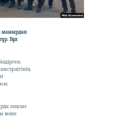
5 мамырдан
ұр. Бұл
ілдірген.
нистрлігінің
ті
асы
рда заңсыз
ды және