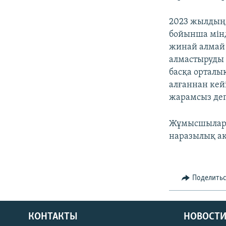
2023 жылдың 
бойынша мінд
жинай алмай 
алмастыруды 
басқа орталы
алғаннан кей
жарамсыз деп
Жұмысшылар 
наразылық ак
Поделить
КОНТАКТЫ
НОВОСТИ