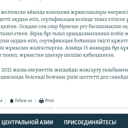
желтоқсан айында компания жұмысшылары өнеркәсіп 
етті оқудан өтіп, сертификация кезінде талап етілген
қалған. Осыдан соң олар бірнеше рет басшылықтан о
талап еткен. Бірақ бұл талап орындалмағаннан кейі
қтан оқудан өтіп, сертификация бойынша тиісті құжат
ін жұмысын жалғастырған. Алайда 15 мамырда бұл құ
 танып, жұмыстан шығару шешімі қабылданған.
2021 жылы әлеуметтік жағдайды жақсарту талабымен
циясында белсенді болғаны үшін шеттетті деп санайд
ся
Follow us
Print
 ЦЕНТРАЛЬНОЙ АЗИИ
ПРИСОЕДИНЯЙТЕСЬ!