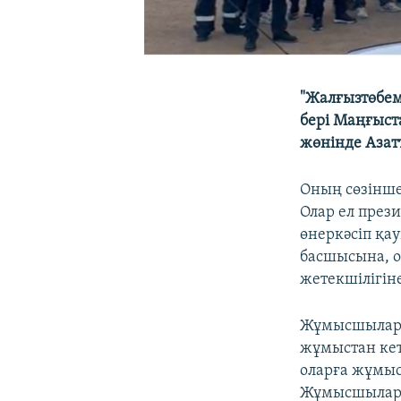
"Жалғызтөбе
бері Маңғыст
жөнінде Азат
Оның сөзінше
Олар ел през
өнеркәсіп қау
басшысына, 
жетекшілігін
Жұмысшылард
жұмыстан ке
оларға жұмыс
Жұмысшылар 