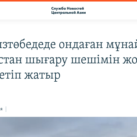
зтөбедеде ондаған мұн
тан шығару шешімін ж
 етіп жатыр
ся