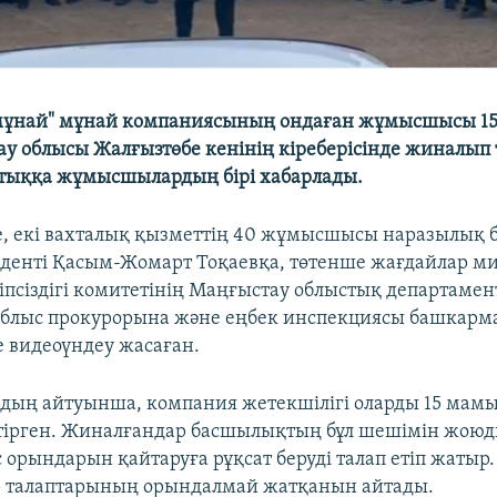
мұнай" мұнай компаниясының ондаған жұмысшысы 1
ау облысы Жалғызтөбе кенінің кіреберісінде жиналып т
тыққа жұмысшылардың бірі хабарлады.
, екі вахталық қызметтің 40 жұмысшысы наразылық б
иденті Қасым-Жомарт Тоқаевқа, төтенше жағдайлар ми
іпсіздігі комитетінің Маңғыстау облыстық департамен
облыс прокурорына және еңбек инспекциясы башкарм
е видеоүндеу жасаған.
ың айтуынша, компания жетекшілігі оларды 15 мамы
тірген. Жиналғандар басшылықтың бұл шешімін жою
 орындарын қайтаруға рұқсат беруді талап етіп жатыр.
талаптарының орындалмай жатқанын айтады.