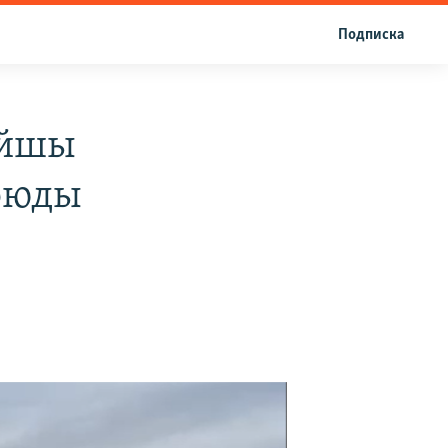
Подписка
айшы
оюды