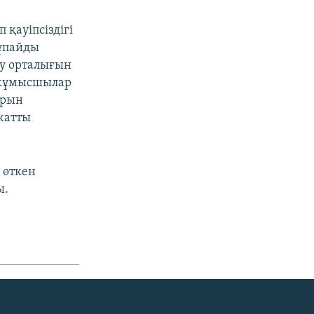
қауіпсіздігі
 ұпайды
қу орталығын
н жұмысшылар
трын
жатты
 өткен
ы.