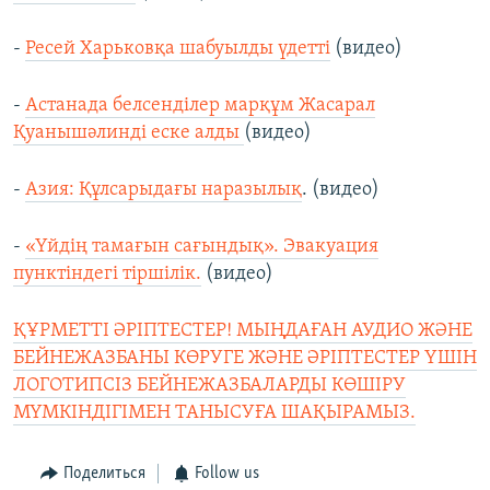
-
Ресей Харьковқа шабуылды үдетті
(видео)
-
Астанада белсенділер марқұм Жасарал
Қуанышәлинді еске алды
(видео)
-
Азия: Құлсарыдағы наразылық
. (видео)
-
«Үйдің тамағын сағындық». Эвакуация
пунктіндегі тіршілік.
(видео)
ҚҰРМЕТТІ ӘРІПТЕСТЕР! МЫҢДАҒАН АУДИО ЖӘНЕ
БЕЙНЕЖАЗБАНЫ КӨРУГЕ ЖӘНЕ ӘРІПТЕСТЕР ҮШІН
ЛОГОТИПСІЗ БЕЙНЕЖАЗБАЛАРДЫ КӨШІРУ
МҮМКІНДІГІМЕН ТАНЫСУҒА ШАҚЫРАМЫЗ.
Поделиться
Follow us