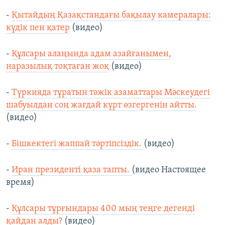
-
Қытайдың Қазақстандағы бақылау камералары:
күдік пен қатер
(видео)
-
Құлсары алаңында адам азайғанымен,
наразылық тоқтаған жоқ
(видео)
-
Түркияда тұратын тәжік азаматтары Мәскеудегі
шабуылдан соң жағдай күрт өзгергенін айтты.
(видео)
-
Бішкектегі жаппай тәртіпсіздік.
(видео)
-
Иран президенті қаза тапты.
(видео Настоящее
время)
-
Құлсары тұрғындары 400 мың теңге дегенді
қайдан алды?
(видео)