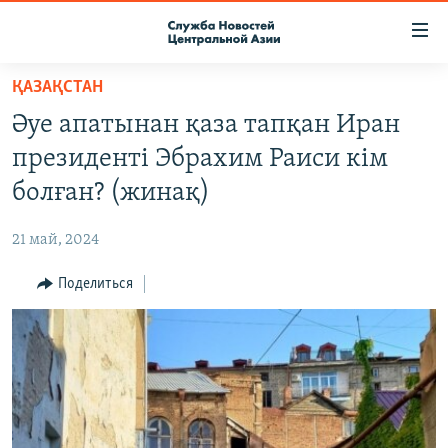
Ссылки
доступа
Вернуться
ҚАЗАҚСТАН
к
О ПРОЕКТЕ
Әуе апатынан қаза тапқан Иран
основному
ПОДПИСКА
содержанию
президенті Эбрахим Раиси кім
КОНТАКТЫ
Вернутся
болған? (жинақ)
к
RFE/RL ДИРЕКТ
главной
21 май, 2024
НАСТОЯЩЕЕ ВРЕМЯ
навигации
Вернутся
Поделиться
МИГРАНТ МЕДИА
к
поиску