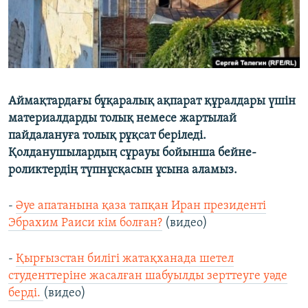
Аймақтардағы бұқаралық ақпарат құралдары үшін
материалдарды толық немесе жартылай
пайдалануға толық рұқсат беріледі.
Қолданушылардың сұрауы бойынша бейне-
роликтердің түпнұсқасын ұсына аламыз.
-
Әуе апатанына қаза тапқан Иран президенті
Эбрахим Раиси кім болған?
(видео)
-
Қырғызстан билігі жатақханада шетел
студенттеріне жасалған шабуылды зерттеуге уәде
берді.
(видео)