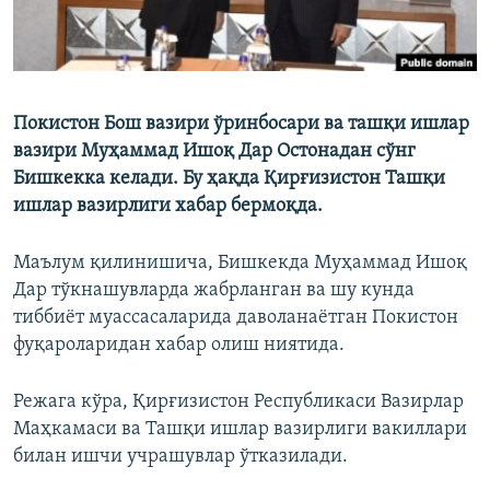
Покистон Бош вазири ўринбосари ва ташқи ишлар
вазири Муҳаммад Ишоқ Дар Остонадан сўнг
Бишкекка келади. Бу ҳақда Қирғизистон Ташқи
ишлар вазирлиги хабар бермоқда.
Маълум қилинишичa, Бишкекда Муҳаммад Ишоқ
Дар тўкнашувларда жабрланган ва шу кунда
тиббиёт муассасаларида даволанаётган Покистон
фуқароларидан хабар олиш ниятида.
Режага кўра, Қирғизистон Республикаси Вазирлар
Маҳкамаси ва Ташқи ишлар вазирлиги вакиллари
билан ишчи учрашувлар ўтказилади.