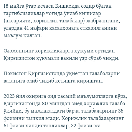
18 майга ўтар кечаси Бишкекда содир бўлган
тартибсизликлар чоғида ўнлаб кишилар
(аксарияти, хорижлик талабалар) жабрлангани,
улардан 41 нафари касалхонага етказилганини
маълум қилган.
Оломоннинг хорижликларга ҳужуми ортидан
Қирғизистон ҳукумати вакили узр сўраб чиқди.
Покистон Қирғизистонда ўқиётган талабаларни
ватанига олиб чиқиб кетишга киришган.
2023 йил охирига оид расмий маълумотларга кўра,
Қирғизистонда 80 мингдан зиёд хорижлик талаба
ўқийди, бу мамлакатдаги барча талабаларнинг 35
фоизини ташкил этади. Хорижлик талабаларнинг
61 фоизи ҳиндистонликлар, 32 фоизи эса